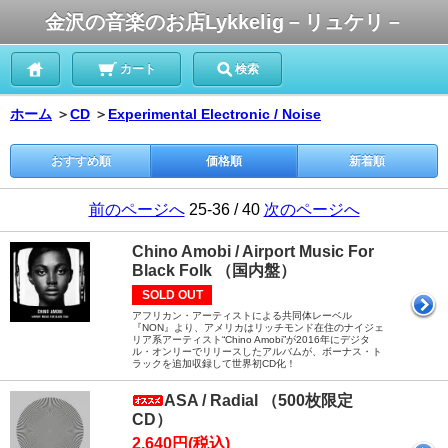
金沢の音楽のお店Lykkelig－リュケリ－
カート
検索
ホーム
＞
CD
＞
Experimental Electronic / Noise
おすすめ順
価格順
新着順
前のページへ
25-36 / 40
次のページへ
Chino Amobi / Airport Music For
Black Folk （国内盤）
SOLD OUT
アフリカン・アーティストによる共同体レーベル
『NON』より、アメリカはリッチモンド在住のナイジェ
リア系アーティスト“Chino Amobi”が2016年にデジタ
ル・オンリーでリリースしたアルバムが、ボーナス・ト
ラックを追加収録して世界初CD化！
ASA / Radial （500枚限定
CD）
2,640円(税込)