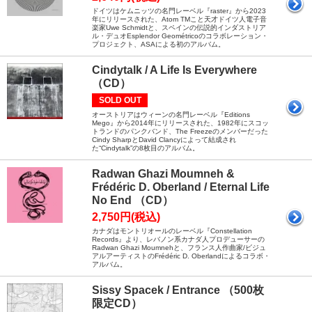
ドイツはケムニッツの名門レーベル『raster』から2023
年にリリースされた、Atom TMこと天才ドイツ人電子音
楽家Uwe Schmidtと、スペインの伝説的インダストリア
ル・デュオEsplendor Geométricoのコラボレーション・
プロジェクト、ASAによる初のアルバム。
Cindytalk / A Life Is Everywhere
（CD）
SOLD OUT
オーストリアはウィーンの名門レーベル『Editions
Mego』から2014年にリリースされた、1982年にスコッ
トランドのパンクバンド、The Freezeのメンバーだった
Cindy SharpとDavid Clancyによって結成され
た“Cindytalk”の8枚目のアルバム。
Radwan Ghazi Moumneh &
Frédéric D. Oberland / Eternal Life
No End （CD）
2,750円(税込)
カナダはモントリオールのレーベル『Constellation
Records』より、レバノン系カナダ人プロデューサーの
Radwan Ghazi Moumnehと、フランス人作曲家/ビジュ
アルアーティストのFrédéric D. Oberlandによるコラボ・
アルバム。
Sissy Spacek / Entrance （500枚
限定CD）