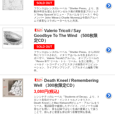
SOLD OUT
フランスはレンヌのレーベル『Shelter Press』より、活
動26年目を迎えるロサンゼルス発の実験音楽プロジェク
ト“Sissy Spacek”がニュー・アルバムをリリース！ 中心
メンバー John WieseとCharlie Mummaは今回のアルバ
ムで多彩なコラボレーターたちと共演。
Valerio Tricoli / Say
Goodbye To The Wind （500枚限
定CD）
SOLD OUT
フランスはレンヌのレーベル『Shelter Press』から2022
年にリリースされた、イタリアはパレルモ生まれのコン
ポーザー、Valerio Tricoliのアルバム。 オープンリールの
『Revox B77 リール・トゥ・リール』を主に使用し、フ
ィールド・レコーディングとスタジオ録音のマニピュレ
ーション、ライブサンプリング、リアルタイム編集で制
作。
Death Kneel / Remembering
Well （300枚限定CD）
3,080円(税込)
シンシナティのレーベル『Students of Decay』より、ト
ロント在住のマルチ・インストゥルメンタリスト、
Death KneelことMax Klebanoffがニュー・アルバムをリ
リース。電話録音や破損したデバイス、バイノーラル録
音などを用い、音を記録ではなく生成の要素として扱う
ことで、揺らぎと密度を併せ持つ音響空間を形成。