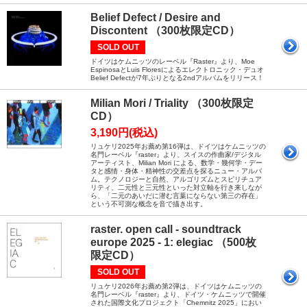
Belief Defect / Desire and
Discontent （300枚限定CD）
SOLD OUT
ドイツはケムニッツのレーベル『Raster』より、Moe
EspinosaとLuis Floresによるエレクトロニック・デュオ
Belief Defectが7年ぶりとなる2ndアルバムをリリース！
Milian Mori / Triality （300枚限定
CD）
3,190円(税込)
リュケリ2025年お薦め第16弾は、ドイツはケムニッツの
名門レーベル『raster』より、スイスの作曲家/デジタル
アーティスト、Milian Mori による、数学・幾何学・デー
タと感情・身体・精神性の交差点を探るニュー・アルバ
ム。テクノロジーと自然、アルゴリズムとスピリチュア
リティ、二元性と三元性といった対立軸を行き来しなが
ら、「二元のあいだに潜む言葉にならない第三の存在」
という不可測な概念を音で描き出す。
raster. open call - soundtrack
europe 2025 - 1: elegiac （500枚
限定CD）
SOLD OUT
リュケリ2026年お薦め第2弾は、ドイツはケムニッツの
名門レーベル『raster』より、ドイツ・ケムニッツで開催
された国際文化プロジェクト「Chemnitz 2025」におい