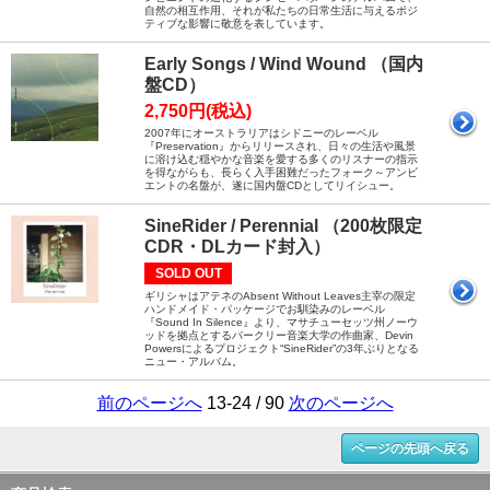
自然の相互作用、それが私たちの日常生活に与えるポジ
ティブな影響に敬意を表しています。
Early Songs / Wind Wound （国内
盤CD）
2,750円(税込)
2007年にオーストラリアはシドニーのレーベル
『Preservation』からリリースされ、日々の生活や風景
に溶け込む穏やかな音楽を愛する多くのリスナーの指示
を得ながらも、長らく入手困難だったフォーク～アンビ
エントの名盤が、遂に国内盤CDとしてリイシュー。
SineRider / Perennial （200枚限定
CDR・DLカード封入）
SOLD OUT
ギリシャはアテネのAbsent Without Leaves主宰の限定
ハンドメイド・パッケージでお馴染みのレーベル
『Sound In Silence』より、マサチューセッツ州ノーウ
ッドを拠点とするバークリー音楽大学の作曲家、Devin
Powersによるプロジェクト“SineRider”の3年ぶりとなる
ニュー・アルバム。
前のページへ
13-24 / 90
次のページへ
ページの先頭へ戻る