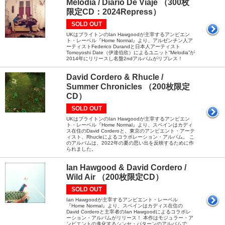
Melodía / Diario De Viaje （300枚
限定CD：2024Repress）
SOLD OUT
UKはブライトンのIan Hawgoodが主宰するアンビエン
ト・レーベル『Home Normal』より、アルゼンチン人ア
ーティストFederico Durandと日本人アーティスト
Tomoyoshi Date（伊達伯欣）によるユニット“Melodia”が
2014年にリリースし名盤2ndアルバムがリプレス！
David Cordero & Rhucle /
Summer Chronicles （200枚限定
CD）
SOLD OUT
UKはブライトンのIan Hawgoodが主宰するアンビエン
ト・レーベル『Home Normal』より、スペインはカディ
ス在住のDavid Corderoと、東京のアンビエント・アーテ
ィスト、Rhucleによるコラボレーション・アルバム。 こ
のアルバムは、2022年の夏の思い出を反映するために作
られました。
Ian Hawgood & David Cordero /
Wild Air （200枚限定CD）
SOLD OUT
Ian Hawgoodが主宰するアンビエント・レーベル
『Home Normal』より、スペインはカディス在住の
David Corderoと主宰者のIan Hawgoodによるコラボレ
ーション・アルバムがリリース！ 本作はモジュラー・ア
ンビエントの進化するシンセ・パターンのアルバムで、