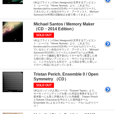
UKはブライトンのIan Hawgoodが主宰するアンビエン
ト・レーベル『Home Normal』より、これまでに
benbeculaやu-coverのCD-Rレーベルからのリリースし
てきたロンドン在住のサウンド・アーティスト、Michael
Santosが14年間の活動休止を経て帰ってきました！
Michael Santos / Memory Maker
（CD・2014 Edition）
SOLD OUT
UKはブライトンのIan Hawgoodが主宰するアンビエン
ト・レーベル『Home Normal』より、これまでに
benbeculaやu-coverのCD-Rレーベルからのリリースし
ているロンドン在住のサウンド・アーティスト、Michael
Santosが2010年にリリースした2ndアルバムが再発。
グリッチーで繊細な電子音のレイヤーを巧く配置した持
ち前の淡く切ないアンビエント・サウンドはそのまま
に、ミニマルながらも壮大で、より深みを増した美しい
ドローン作品に仕上がっています。
Tristan Perich, Ensemble 0 / Open
Symmetry （CD）
SOLD OUT
UKはロンドンの人気レーベル『Erased Tapes』より、
サーキッドベンディングを使った作品を発表するなどで
坂本龍一にも高く評価されていた作曲家、Tristan Perich
とSylvain Chauveauを中心とした室内楽チーム
Ensemble 0によるコラボレーション・アルバムがリリー
ス！