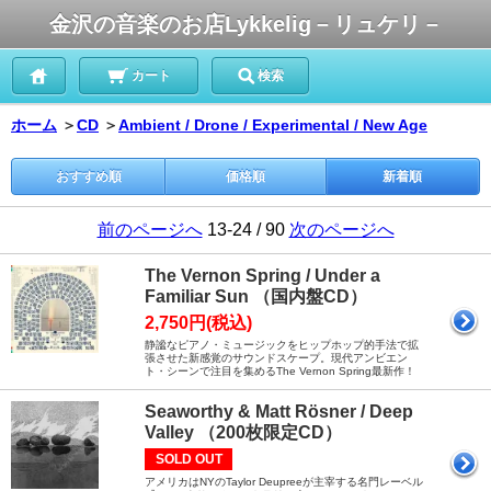
金沢の音楽のお店Lykkelig－リュケリ－
カート
検索
ホーム
＞
CD
＞
Ambient / Drone / Experimental / New Age
おすすめ順
価格順
新着順
前のページへ
13-24 / 90
次のページへ
The Vernon Spring / Under a
Familiar Sun （国内盤CD）
2,750円(税込)
静謐なピアノ・ミュージックをヒップホップ的手法で拡
張させた新感覚のサウンドスケープ。現代アンビエン
ト・シーンで注目を集めるThe Vernon Spring最新作！
Seaworthy & Matt Rösner / Deep
Valley （200枚限定CD）
SOLD OUT
アメリカはNYのTaylor Deupreeが主宰する名門レーベル