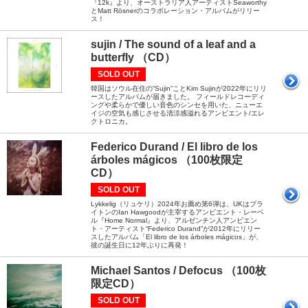
『12k』より、オーストラリア人アーティストSeaworthy
とMatt Rösnerのコラボレーション・アルバムがリリー
ス！
sujin / The sound of a leaf and a
butterfly （CD）
SOLD OUT
韓国はソウル在住の“Sujin”ことKim Sujinが2022年にリリ
ースしたアルバムが届きました。 フィールドレコーディ
ングや柔らかで優しい音色のシンセを用いた、ニューエ
イジの空気も感じさせる清涼感溢れるアンビエント/エレ
クトロニカ。
Federico Durand / El libro de los
árboles m​á​gicos （100枚限定
CD）
SOLD OUT
Lykkelig（リュケリ）2024年お薦め第6弾は、UKはブラ
イトンのIan Hawgoodが主宰するアンビエント・レーベ
ル『Home Normal』より、アルゼンチン人アンビエン
ト・アーティスト“Federico Durand”が2012年にリリー
スしたアルバム「El libro de los árboles m​á​gicos」が、
彼の誕生日に12年ぶりに再発！
Michael Santos / Defocus （100枚
限定CD）
SOLD OUT