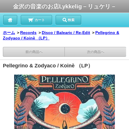
金沢の音楽のお店Lykkelig－リュケリ－
カート
検索
ホーム
＞
Records
＞
Disco / Balearic / Re-Edit
＞
Pellegrino &
Zodyaco / Koinè （LP）
前の商品へ
次の商品へ
Pellegrino & Zodyaco / Koinè （LP）