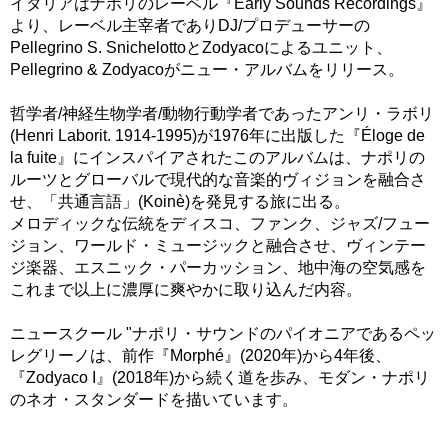
イタリアはナポリのレーベル『Early Sounds Recordings』
より、レーベル主宰者でありDJ/プロデューサーの
Pellegrino S. SnichelottoとZodyacoによるユニット、
Pellegrino & Zodyacoがニュー・アルバムをリリース。
哲学者/神経生物学者/動物行動学者であったアンリ・ラボリ
(Henri Laborit. 1914-1995)が1976年に出版した『Éloge de
la fuite』にインスパイアされたこのアルバムは、ナポリの
ルーツとグローバルで現代的な音楽的ヴィジョンを融合さ
せ、「共通言語」(Koinè)を発見する旅に出る。
メロディックな伝統をディスコ、ファンク、ジャズ/フュー
ジョン、ワールド・ミュージックと融合させ、ヴィンテー
ジ楽器、エスニック・パーカッション、地中海の空気感を
これまで以上に濃厚に爽やかに取り込んだ内容。
ニュースクール "ナポリ・サウンドのパイオニアであるペッ
レグリーノは、前作『Morphé』(2020年)から4年後、
『Zodyaco I』(2018年)から続く道を歩み、モダン・ナポリ
のネオ・スタンダードを描いています。