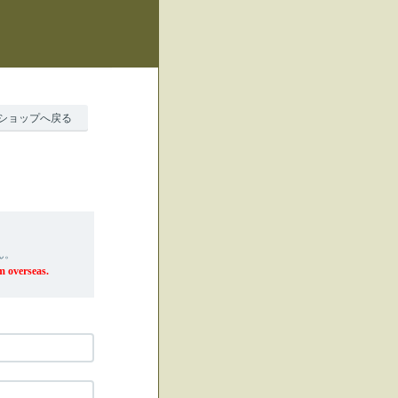
ショップへ戻る
ん。
m overseas.