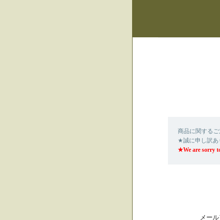
商品に関するご
★誠に申し訳あ
★We are sorry to
メール