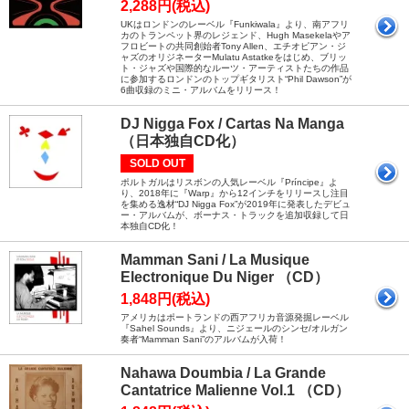
2,288円(税込)
UKはロンドンのレーベル『Funkiwala』より、南アフリ
カのトランペット界のレジェンド、Hugh Masekelaやア
フロビートの共同創始者Tony Allen、エチオピアン・ジ
ャズのオリジネーターMulatu Astatkeをはじめ、ブリッ
ト・ジャズや国際的なルーツ・アーティストたちの作品
に参加するロンドンのトップギタリスト“Phil Dawson”が
6曲収録のミニ・アルバムをリリース！
DJ Nigga Fox / Cartas Na Manga
（日本独自CD化）
SOLD OUT
ポルトガルはリスボンの人気レーベル『Príncipe』よ
り、2018年に『Warp』から12インチをリリースし注目
を集める逸材“DJ Nigga Fox”が2019年に発表したデビュ
ー・アルバムが、ボーナス・トラックを追加収録して日
本独自CD化！
Mamman Sani / La Musique
Electronique Du Niger （CD）
1,848円(税込)
アメリカはポートランドの西アフリカ音源発掘レーベル
『Sahel Sounds』より、ニジェールのシンセ/オルガン
奏者“Mamman Sani”のアルバムが入荷！
Nahawa Doumbia / La Grande
Cantatrice Malienne Vol.1 （CD）