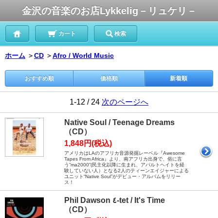
金沢の音楽のお店Lykkelig－リュケリ－
カート
検索
ホーム
＞
CD
＞
Afro / World Music
おすすめ順
価格順
新着順
1-12 / 24
次のページへ
Native Soul / Teenage Dreams
（CD）
1,848円(税込)
アメリカはLAのアフリカ音源発掘レーベル『Awesome
Tapes From Africa』より、南アフリカ出身で、俗に言
う”ma2000”(民主化以降に生まれ、アパルトヘイトを経
験していない人）となる2人のティーンエイジャーによる
ユニット“Native Soul”がデビュー・アルバムをリリー
ス！
Phil Dawson ٤-tet / It's Time
（CD）