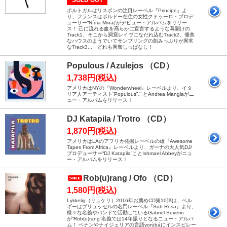
SOLD OUT
ポルトガルはリスボンの注目レーベル『Principe』よ
り、フランスはボルドー在住の女性クドゥーロ・プロデ
ューサー“Nídia Minaj”がデビュー・アルバムをリリー
ス！ 己に流れる血を高らかに宣言するような幕開けの
Track1、そこから洞窟レイヴになだれ込むTrack2、優美
なハウスのようでいてサンプリングの刻みっぷりが異常
なTrack3... どれも興奮しっぱなし！
Populous / Azulejos （CD）
1,738円(税込)
アメリカはNYの『Wonderwheel』レーベルより、イタ
リア人アーティスト“Populous”ことAndrea Mangiaがニ
ュー・アルバムをリリース！
DJ Katapila / Trotro （CD）
1,870円(税込)
アメリカはLAのアフリカ発掘レーベルの雄『Awesome
Tapes From Africa』レーベルより、ガーナの大人気DJ/
プロデューサー“DJ Katapila”ことIshmael Abbeyがニュ
ー・アルバムをリリース！
Rob(u)rang / Ofo （CD）
1,580円(税込)
Lykkelig（リュケリ）2016年お薦めCD第10弾は、ベル
ギーはブリュッセルの名門レーベル『Sub Rosa』より、
様々な名義やバンドで活動しているGabriel Severin
が“Rob(u)rang”名義では14年振りとなるニュー・アルバ
ム！ ベナンやナイジェリアの言語yorùbáにインスピレー