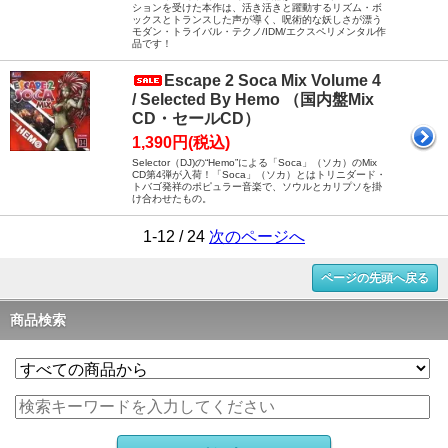
ションを受けた本作は、活き活きと躍動するリズム・ボ
ックスとトランスした声が導く、呪術的な妖しさが漂う
モダン・トライバル・テクノ/IDM/エクスペリメンタル作
品です！
Escape 2 Soca Mix Volume 4
/ Selected By Hemo （国内盤Mix
CD・セールCD）
1,390円(税込)
Selector（DJ)の“Hemo”による「Soca」（ソカ）のMix
CD第4弾が入荷！「Soca」（ソカ）とはトリニダード・
トバゴ発祥のポピュラー音楽で、ソウルとカリプソを掛
け合わせたもの。
1-12 / 24
次のページへ
ページの先頭へ戻る
商品検索