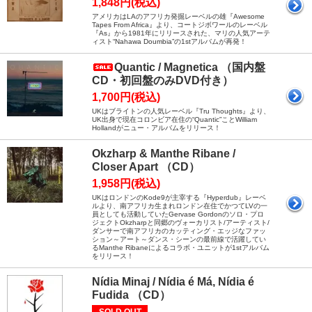
1,848円(税込)
アメリカはLAのアフリカ発掘レーベルの雄『Awesome
Tapes From Africa』より、コートジボワールのレーベル
『As』から1981年にリリースされた、マリの人気アーテ
ィスト“Nahawa Doumbia”の1stアルバムが再発！
Quantic / Magnetica （国内盤
CD・初回盤のみDVD付き）
1,700円(税込)
UKはブライトンの人気レーベル『Tru Thoughts』より、
UK出身で現在コロンビア在住の“Quantic”ことWilliam
Hollandがニュー・アルバムをリリース！
Okzharp & Manthe Ribane /
Closer Apart （CD）
1,958円(税込)
UKはロンドンのKode9が主宰する『Hyperdub』レーベ
ルより、南アフリカ生まれロンドン在住でかつてLVの一
員としても活動していたGervase Gordonのソロ・プロ
ジェクトOkzharpと同郷のヴォーカリスト/アーティスト/
ダンサーで南アフリカのカッティング・エッジなファッ
ション～アート～ダンス・シーンの最前線で活躍してい
るManthe Ribaneによるコラボ・ユニットが1stアルバム
をリリース！
Nídia Minaj / Nídia é Má, Nídia é
Fudida （CD）