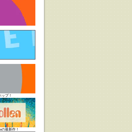
ップホップ！
sunaの最新作！