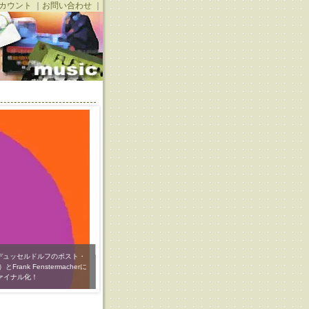
カウント
｜
お問い合わせ
｜
ば、デュッセルドルフのポスト・
ank Fenstermacherに
より、MERZBOWや刀根康尚
ヴァイナル化！
ニュー・アルバム。