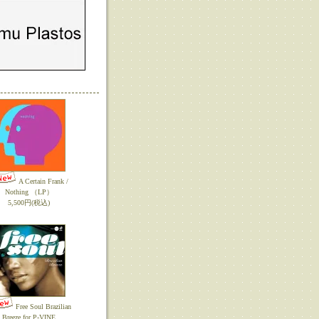
A Certain Frank /
Nothing （LP）
5,500円(税込)
Free Soul Brazilian
Breeze for P-VINE