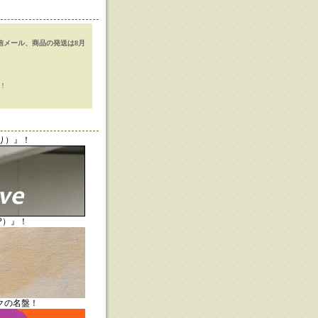
信メール、商品の発送は8月
！
）』
！
LPあり）』！
定LP）』！
ニックの名盤！