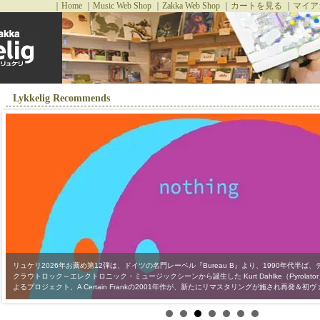
｜
Home
｜
Music Web Shop
｜
Zakka Web Shop
｜
カートを見る
｜
マイア
Lykkelig Recommends
リュケリ2026年お薦め第12弾は、ドイツの名門レーベル『Bureau B』より、1990年代半
クラウトロック～エレクトロニック・ミュージックシーンから誕生した Kurt Dahlke（Pyrolator）とFr
リュケリ2026年お薦め第11弾は、オーストリアはウィーンの名門レーベル『Editions Mego』
よるプロジェクト、A Certain Frankの2001年作が、新たにリマスタリングが施され再発＆初
とのコラボレーションも行う、UKエクスペリメンタル〜電子音楽界の鬼才Russell Haswellの