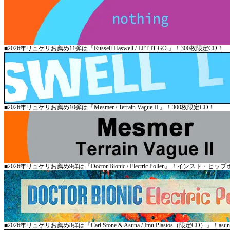
■2026年リュケリお薦め11弾は『Russell Haswell / LET IT GO 』！300枚限定CD！
■2026年リュケリお薦め10弾は『Mesmer / Terrain Vague II 』！300枚限定CD！
■2026年リュケリお薦め9弾は『Doctor Bionic / Electric Pollen』！インスト・ヒ
■2026年リュケリお薦め8弾は『Carl Stone & Asuna / Imu Plastos（限定CD）』！a