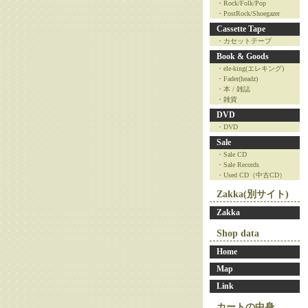
・Rock/Folk/Pop
・PostRock/Shoegazer
Cassette Tape
・カセットテープ
Book & Goods
・ele-king(エレキング)
・Fader(headz)
・本 / 雑誌
・雑貨
DVD
・DVD
Sale
・Sale CD
・Sale Records
・Used CD（中古CD）
Zakka(別サイト)
Zakka
Shop data
Home
Map
Link
カートの中身