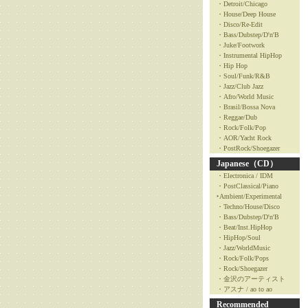
・Detroit/Chicago
・House/Deep House
・Disco/Re-Edit
・Bass/Dubstep/D'n'B
・Juke/Footwork
・Instrumental HipHop
・Hip Hop
・Soul/Funk/R&B
・Jazz/Club Jazz
・Afro/World Music
・Brasil/Bossa Nova
・Reggae/Dub
・Rock/Folk/Pop
・AOR/Yacht Rock
・PostRock/Shoegazer
Japanese（CD）
・Electronica / IDM
・PostClassical/Piano
‣Ambient/Experimental
・Techno/House/Disco
・Bass/Dubstep/D'n'B
・Beat/Inst.HipHop
・HipHop/Soul
・Jazz/WorldMusic
・Rock/Folk/Pops
・Rock/Shoegazer
・金沢のアーティスト
・アスナ / ao to ao
Recommended