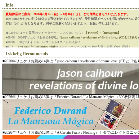
Info
夏期休業のご案内：2026年8月14（金）～8月16日（日）まで休業とさせていただきます。
Web Shopからのご注文は休まず受け付けておりますが、受注確認メールやお問い合わせへの返
17日（月）からとなります。何卒ご理解くださいますよう、お願い申し上げます。
★CDやレコード専用のツイッターとインスタはこちら！
【Twitter】
/
【Instagram】
■08.06 2026年リュケリお薦め14弾は
『jason calhoun / revelations of divine love』(CDとLPあり)
■08.06 CDが2タイトル、レコードが1タイトル入荷！
■07.21
Free SoulとCafé Après-midi
のコンピレーションCDとLPが入荷！名曲ばかり収録！
■07.11 2026年リュケリお薦め13弾は
『Federico Durand / La Manzana Mágica（300枚限定LP
Lykkelig Recommends
■07.09 CDが2タイトル、レコードとカセットテープが1タイトルずつ入荷！
■2026年リュケリお薦め14弾は『jason calhoun / revelations of divine love（CDと
■2026年リュケリお薦め13弾は『Federico Durand / La Manzana Mágica （300枚限
■2026年リュケリお薦め12弾は『A Certain Frank / Nothing』！ダブ/エレクトロ