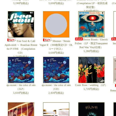
3,190円(税込)
3,630円(税込)
（Compilation LP・初回生産
（Co
限定盤）
4,950円(税込)
Doctor Bionic / Electric
Free Soul & Café
Mesmer / Terrain
Pollen （LP・限定Transparent
Im
Après-midi ～ Brazilian Breeze
Vague II （300枚限定CD・DL
Red Wax Vinyl仕様）
for P-VINE （Compilation
コード封入）
5,280円(税込)
CD）
3,630円(税込)
2,750円(税込)
aja monet / the color of rain
aja monet / the color of rain
Conic Rose / wedding （LP）
（2LP）
（CD）
5,720円(税込)
Reme
5,610円(税込)
2,420円(税込)