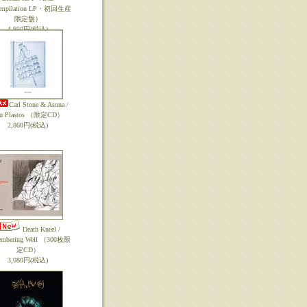
mpilation LP・初回生産
限定盤）
4,950円(税込)
Carl Stone & Asuna /
u Plastos （限定CD）
2,860円(税込)
Death Kneel /
mbering Well （300枚限
定CD）
3,080円(税込)