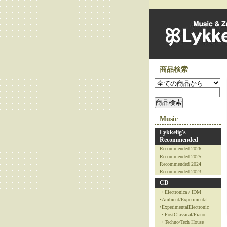
商品検索
Music
Lykkelig's
Recommended
Recommended 2026
Recommended 2025
Recommended 2024
Recommended 2023
CD
・Electronica / IDM
‣Ambient/Experimental
‣ExperimentalElectronic
・PostClassical/Piano
・Techno/Tech House