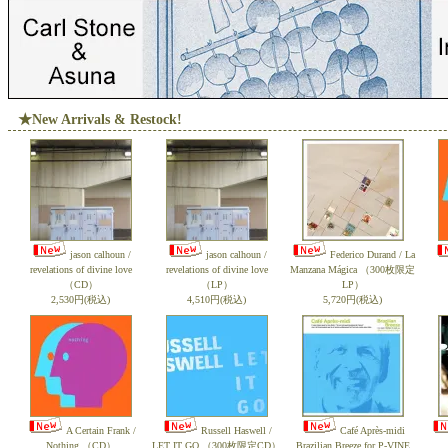
★New Arrivals & Restock!
jason calhoun /
jason calhoun /
Federico Durand / La
revelations of divine love
revelations of divine love
Manzana Mágica （300枚限定
（CD）
（LP）
LP）
2,530円(税込)
4,510円(税込)
5,720円(税込)
A Certain Frank /
Russell Haswell /
Café Après-midi
Nothing （CD）
LET IT GO （300枚限定CD）
Brazilian Breeze for P-VINE