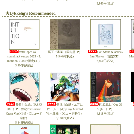
2,860円(税込)
★Lykkelig's Recommended
raster. open call -
冥丁 / 瑪瑙 （国内盤LP）
Carl Stone & Asuna /
soundtrack europe 2025 - 3:
5,940円(税込)
Imu Plastos （限定CD）
Mu
intuition（500枚限定CD）
2,860円(税込)
3,190円(税込)
長谷川白紙 / 草木萌
長谷川白紙 / エアに
F.I.D.E.L / Out Of
動 （LP・限定Translucent
に （LP・限定Gray Marbled
Sight （LP）
Green Vinyl仕様・DLコード
Vinyl仕様・DLコード貼付）
4,818円(税込)
貼付）
5,148円(税込)
5,148円(税込)