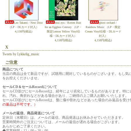
Leo Takami / Next Door
mui zyu / Rotten Bun
ghost orchard /
（LP・DLカード封入）
for an Eggless Century （LP・
Rainbow Music （LP・限定
4,158円(税込)
限定Lemon Yellow Vinyl仕
Cream Vinyl仕様・DLカード
様・DLカード封入）
封入）
4,158円(税込)
4,158円(税込)
X
Tweets by Lykkelig_music
ご注意
商品について
当店の商品は全て新品ですが、試聴用に開封しているものがございます。もし気
をお控えくださいませ。
セールCD＆セールRecordについて
セールCD並びにセールRecordは、経年により劣化しているものがあります。特
れ、汚れ、角折れなどがある場合があり、ご納得の上ご購入お願いいたします。
セールCD並びにセールRecordは、盤に傷や割れなどがあった場合のみ返品を受け
の返品は不可です。）
メールの返信、商品発送について
定休日（水曜日）は、メールの返信、商品発送はお休みさせていただきます。
営業時間外のご注文については、メールの返信が遅れる場合がございます。
あらかじめご了承ください。
◆営業時間：12：00～20：00