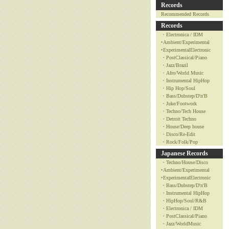
Records
Recommended Records
Records
・Electronica / IDM
‣Ambient/Experimental
‣ExperimentalElectronic
・PostClassical/Piano
・Jazz/Brazil
・Afro/World Music
・Instrumental HipHop
・Hip Hop/Soul
・Bass/Dubstep/D'n'B
・Juke/Footwork
・Techno/Tech House
・Detroit Techno
・House/Deep house
・Disco/Re-Edit
・Rock/Folk/Pop
Japanese Records
・Techno/House/Disco
‣Ambient/Experimental
‣ExperimentalElectronic
・Bass/Dubstep/D'n'B
・Instrumental HipHop
・HipHop/Soul/R&B
・Electronica / IDM
・PostClassical/Piano
・Jazz/WorldMusic