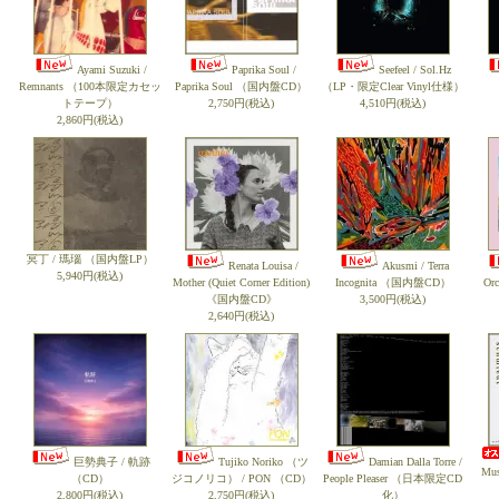
Ayami Suzuki /
Paprika Soul /
Seefeel / Sol.Hz
Remnants （100本限定カセッ
Paprika Soul （国内盤CD）
（LP・限定Clear Vinyl仕様）
トテープ）
2,750円(税込)
4,510円(税込)
2,860円(税込)
冥丁 / 瑪瑙 （国内盤LP）
Renata Louisa /
Akusmi / Terra
5,940円(税込)
Mother (Quiet Corner Edition)
Incognita （国内盤CD）
Or
《国内盤CD》
3,500円(税込)
2,640円(税込)
巨勢典子 / 軌跡
Tujiko Noriko （ツ
Damian Dalla Torre /
Mu
（CD）
ジコノリコ） / PON （CD）
People Pleaser （日本限定CD
2,800円(税込)
2,750円(税込)
化）