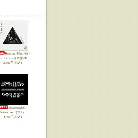
Henning Schmiedt /
sic for 3 （国内盤CD）
3,300円(税込)
Squarepusher /
Dostrotime （2LP）
4,400円(税込)