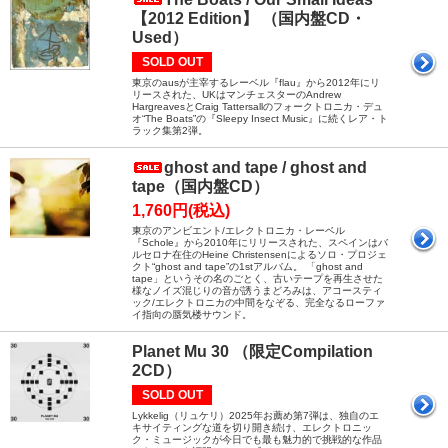
【2012 Edition】 （国内盤CD・
Used）
SOLD OUT
東京のausが主宰するレーベル『flau』から2012年にリ
リースされた、UKはマンチェスターのAndrew
HargreavesとCraig Tattersallのフォークトロニカ・デュ
オ“The Boats”の『Sleepy Insect Music』に続くレア・ト
ラック集第2弾。
ghost and tape / ghost and
tape（国内盤CD）
1,760円(税込)
東京のアンビエント/エレクトロニカ・レーベル
『Schole』から2010年にリリースされた、スペインはバ
ルセロナ在住のHeine Christensenによるソロ・プロジェ
クト“ghost and tape”の1stアルバム。 「ghost and
tape」というその名のごとく、古いテープを再生させた
様なノイズ混じりの音が誘うまどろみは、アコースティ
ック/エレクトロニカの中間をなぞる、完全なるローファ
イ指向の蜃気楼サウンド。
Planet Mu 30 （限定Compilation
2CD）
SOLD OUT
Lykkelig（リュケリ）2025年お薦め第7弾は、独自のエ
キサイティングな道を切り開き続け、エレクトロニッ
ク・ミュージックが今日でも最も魅力的で挑戦的な作品