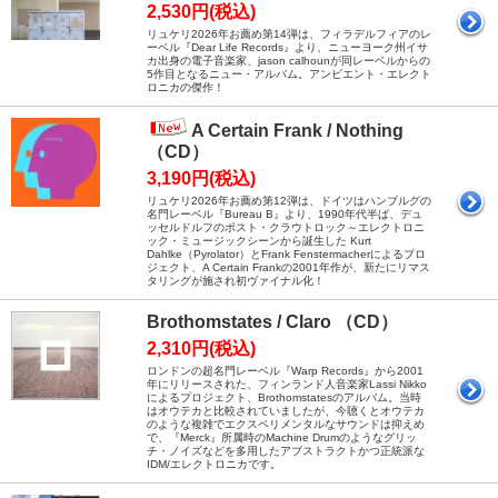
2,530円(税込)
リュケリ2026年お薦め第14弾は、フィラデルフィアのレ
ーベル『Dear Life Records』より、ニューヨーク州イサ
カ出身の電子音楽家、jason calhounが同レーベルからの
5作目となるニュー・アルバム。アンビエント・エレクト
ロニカの傑作！
A Certain Frank / Nothing
（CD）
3,190円(税込)
リュケリ2026年お薦め第12弾は、ドイツはハンブルグの
名門レーベル『Bureau B』より、1990年代半ば、デュ
ッセルドルフのポスト・クラウトロック～エレクトロニ
ック・ミュージックシーンから誕生した Kurt
Dahlke（Pyrolator）とFrank Fenstermacherによるプロ
ジェクト、A Certain Frankの2001年作が、新たにリマス
タリングが施され初ヴァイナル化！
Brothomstates / Claro （CD）
2,310円(税込)
ロンドンの超名門レーベル『Warp Records』から2001
年にリリースされた、フィンランド人音楽家Lassi Nikko
によるプロジェクト、Brothomstatesのアルバム。当時
はオウテカと比較されていましたが、今聴くとオウテカ
のような複雑でエクスペリメンタルなサウンドは抑えめ
で、『Merck』所属時のMachine Drumのようなグリッ
チ・ノイズなどを多用したアブストラクトかつ正統派な
IDM/エレクトロニカです。