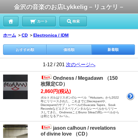
金沢の音楽のお店Lykkelig－リュケリ－
カート
検索
ホーム
＞
CD
＞
Electronica / IDM
おすすめ順
価格順
新着順
1-12 / 201
次のページへ
Ondness / Megadawn （150
枚限定CD）
2,860円(税込)
ポルトガルはリスボンのレーベル『Holuzam』から2022
年にリリースされた、これまでにDiscrepantや、
Discrepantのサブ・レーベルのSuacata Tapes、Souk
Recordsなどエクスペリメンタルなレーベルからリリー
スしてきた、OndnessことBruno Silvaの同レーベルから
は初となるアルバム。
jason calhoun / revelations
of divine love （CD）