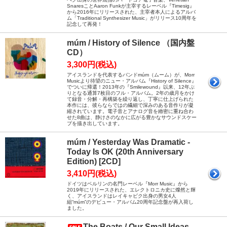
SnaresことAaron Funkが主宰するレーベル『Timesig』
から2016年にリリースされた、主宰者本人によるアルバ
ム「Traditional Synthesizer Music」がリリース10周年を
記念して再発！
múm / History of Silence （国内盤
CD）
3,300円(税込)
アイスランドを代表するバンドmúm（ムーム）が、Morr
Musicより待望のニュー・アルバム『History of Silence』
でついに帰還！2013年の『Smilewound』以来、12年ぶ
りとなる通算7枚目のフル・アルバム。2年の歳月をかけ
て録音・分解・再構築を繰り返し、丁寧に仕上げられた
本作には、彼らならではの繊細で深みのある音作りが凝
縮されています。電子音とアナログ音を緻密に重ね合わ
せた8曲は、静けさのなかに広がる豊かなサウンドスケー
プを描き出しています。
múm / Yesterday Was Dramatic -
Today Is OK (20th Anniversary
Edition) [2CD]
3,410円(税込)
ドイツはベルリンの名門レーベル『Morr Music』から
2019年にリリースされた、エレクトロニカ史に燦然と輝
く、アイスランドはレイキャビク出身の男女4人
組“múm”のデビュー・アルバム20周年記念盤が再入荷し
ました。
The Boats / Our Small Ideas