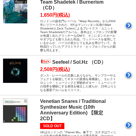
Team Shadetek / Burnerism
（CD）
1,650円(税込)
ロンドンの超名門レーベル『Warp Records』から2004
年にリリースされた、NYはマンハッタン出身のMatt
ShadetekとZack Tuckerによるブレイクス・ユニット、
Team Shadetekのアルバム。基本はヒップホップの影響
が色濃く出たグリッチーなIDMで、そこにダンスホール
やダブなども取り入れた作品。ウッドベースを使用して
いるからか、ベースの音がとても丸みを帯びていて、当
時流行っていたアブストラクト・ヒップホップからの影
響も伺えます。
Seefeel / Sol.Hz （CD）
2,508円(税込)
ダンス・レーベルの文脈にありながら、サンプラーやエ
フェクトを駆使してギターの質感を再構築し、エレクト
ロニック・ミュージックと実験的ギター・ミュージック
の境界を曖昧にする表現を確立した彼らが、15年ぶりと
なる最新アルバムをリリース。
Venetian Snares / Traditional
Synthesizer Music (10th
Anniversary Edition) 【限定
2CD】
SOLD OUT
UKはロンドンの『Planet Mu』傘下で、カナダはウィニ
ペグ出身の世界屈指のハードコア電子音楽、Venetian