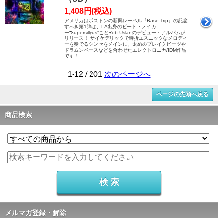
1,408円(税込)
アメリカはボストンの新興レーベル『Base Trip』の記念
すべき第1弾は、LA出身のビート・メイカ
ー“Supersillyus”ことRob Uslanのデビュー・アルバムが
リリース！ サイケデリックで時折エスニックなメロディ
ーを奏でるシンセをメインに、太めのブレイクビーツや
ドラムンベースなどを合わせたエレクトロニカ/IDM作品
です！
1-12 / 201
次のページへ
ページの先頭へ戻る
商品検索
メルマガ登録・解除