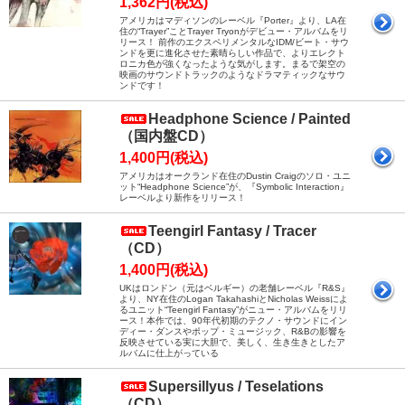
1,362円(税込)
アメリカはマディソンのレーベル『Porter』より、LA在
住の“Trayer”ことTrayer Tryonがデビュー・アルバムをリ
リース！ 前作のエクスペリメンタルなIDM/ビート・サウ
ンドを更に進化させた素晴らしい作品で、よりエレクト
ロニカ色が強くなったような気がします。まるで架空の
映画のサウンドトラックのようなドラマティックなサウ
ンドです！
Headphone Science / Painted
（国内盤CD）
1,400円(税込)
アメリカはオークランド在住のDustin Craigのソロ・ユニ
ット“Headphone Science”が、『Symbolic Interaction』
レーベルより新作をリリース！
Teengirl Fantasy / Tracer
（CD）
1,400円(税込)
UKはロンドン（元はベルギー）の老舗レーベル『R&S』
より、NY在住のLogan TakahashiとNicholas Weissによ
るユニット“Teengirl Fantasy”がニュー・アルバムをリリ
ース！本作では、90年代初期のテクノ・サウンドにイン
ディー・ダンスやポップ・ミュージック、R&Bの影響を
反映させている実に大胆で、美しく、生き生きとしたア
ルバムに仕上がっている
Supersillyus / Teselations
（CD）