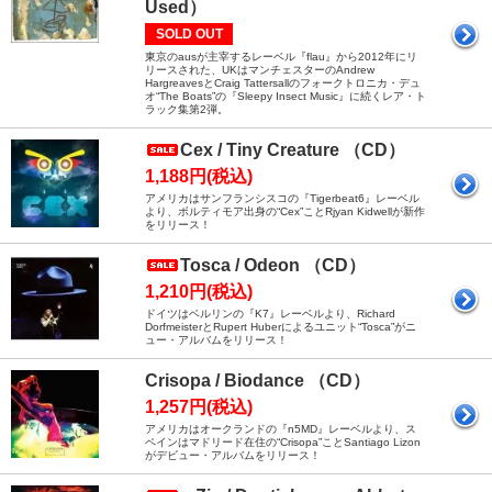
Used）
SOLD OUT
東京のausが主宰するレーベル『flau』から2012年にリ
リースされた、UKはマンチェスターのAndrew
HargreavesとCraig Tattersallのフォークトロニカ・デュ
オ“The Boats”の『Sleepy Insect Music』に続くレア・ト
ラック集第2弾。
Cex / Tiny Creature （CD）
1,188円(税込)
アメリカはサンフランシスコの『Tigerbeat6』レーベル
より、ボルティモア出身の“Cex”ことRjyan Kidwellが新作
をリリース！
Tosca / Odeon （CD）
1,210円(税込)
ドイツはベルリンの『K7』レーベルより、Richard
DorfmeisterとRupert Huberによるユニット“Tosca”がニ
ュー・アルバムをリリース！
Crisopa / Biodance （CD）
1,257円(税込)
アメリカはオークランドの『n5MD』レーベルより、ス
ペインはマドリード在住の“Crisopa”ことSantiago Lizon
がデビュー・アルバムをリリース！