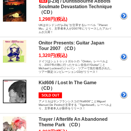
µ-Ziq / Duntisbourne Abbots
Soulmate Devastation Technique
（CD）
1,298円(税込)
UKはロンドンの“µ-Ziq ”が主宰するレーベル『Planet
Mu』より、主宰者本人が2007年にリリースしたアルバ
ムが入荷！
Onitor Presents: Guitar Japan
Tour 2007 （CD）
1,320円(税込)
ドイツはシュトゥットガルトの『Onitor』レーベルよ
り、2007年の秋に行ったケルン在住の“Guitar”こと
Michael Lucknerのジャパン・ツアーで先行発売された、
ツアー限定コンピレーションCDがリリース！
Kid606 / Lost In The Game
（CD）
SOLD OUT
アメリカはサンフランシスコの“Kid606”ことMiguel
Manuel De Pedroが主宰する『Tigerbeat6』レーベルよ
り、主宰者本人が新作をリリース！
Trayer / Afterlife An Abandoned
Theme Park （CD）