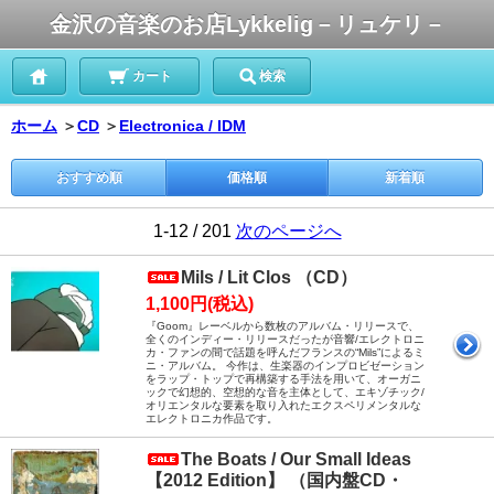
金沢の音楽のお店Lykkelig－リュケリ－
カート
検索
ホーム
＞
CD
＞
Electronica / IDM
おすすめ順
価格順
新着順
1-12 / 201
次のページへ
Mils / Lit Clos （CD）
1,100円(税込)
『Goom』レーベルから数枚のアルバム・リリースで、
全くのインディー・リリースだったが音響/エレクトロニ
カ・ファンの間で話題を呼んだフランスの“Mils”によるミ
ニ・アルバム。 今作は、生楽器のインプロビゼーション
をラップ・トップで再構築する手法を用いて、オーガニ
ックで幻想的、空想的な音を主体として、エキゾチック/
オリエンタルな要素を取り入れたエクスペリメンタルな
エレクトロニカ作品です。
The Boats / Our Small Ideas
【2012 Edition】 （国内盤CD・