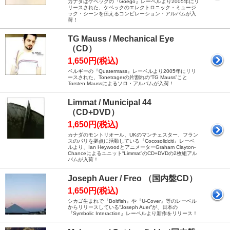
カナダはケベックの『Goego』レーベルより2005年にリ
リースされた、ケベックのエレクトロニック・ミュージ
ック・シーンを伝えるコンピレーション・アルバムが入
荷！
TG Mauss / Mechanical Eye
（CD）
1,650円(税込)
ベルギーの『Quatermass』レーベルより2005年にリリ
ースされた、Tonetragerの片割れの“TG Mauss”こと
Torsten Maussによるソロ・アルバムが入荷！
Limmat / Municipal 44
（CD+DVD）
1,650円(税込)
カナダのモントリオール、UKのマンチェスター、フラン
スのパリを拠点に活動している『Cocosolidciti』レーベ
ルより、Ian HeywoodとアニメーターGraham Clayton-
Chanceによるユニット“Limmat”のCD+DVDの2枚組アル
バムが入荷！
Joseph Auer / Freo （国内盤CD）
1,650円(税込)
シカゴ生まれで『Boltfish』や『U-Cover』等のレーベル
からリリースしている“Joseph Auer”が、日本の
『Symbolic Interaction』レーベルより新作をリリース！