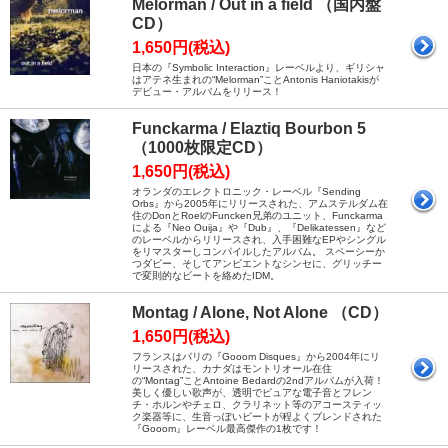
Melorman / Out in a field （国内盤
CD）
1,650円(税込)
日本の『Symbolic Interaction』レーベルより、ギリシャ
はアテネ生まれの“Melorman”ことAntonis Haniotakisが
デビュー・アルバムをリリース！
Funckarma / Elaztiq Bourbon 5
（1000枚限定CD）
1,650円(税込)
オランダのエレクトロニック・レーベル『Sending
Orbs』から2005年にリリースされた、アムステルダム在
住のDonとRoelのFuncken兄弟のユニット、Funckarma
による『Neo Ouija』や『Dub』、『Delikatessen』など
のレーベルからリリースされ、入手困難なEPやシングル
をリマスターしコンパイルしたアルバム。 スペーシーか
つダビー、そしてアンビエントなシンセに、グリッチー
で変則的なビートを絡めたIDM。
Montag / Alone, Not Alone （CD）
1,650円(税込)
フランスはパリの『Gooom Disques』から2004年にリ
リースされた、カナダはモントリオール在住
の“Montag”ことAntoine Bedardの2ndアルバムが入荷！
美しく優しい歌声が、透明でピュアな電子音とフレン
チ・ホルンやチェロ、クラリネット等のアコースティッ
ク楽器等に、生音っぽいビートが程よくブレンドされた
『Gooom』レーベル最高傑作の1枚です！