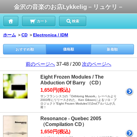
金沢の音楽のお店Lykkelig－リュケリ－
カート
検索
ホーム
＞
CD
＞
Electronica / IDM
おすすめ順
価格順
新着順
前のページへ
37-48 / 200
次のページへ
Eight Frozen Modules / The
Abduction Of Barry （CD）
1,650円(税込)
サンフランシスコの『Orthlorng Musork』レーベルより
2003年にリリースされた、Ken Gibsonによるソロ・プ
ロジェクト“Eight Frozen Modules”の2ndアルバムが入
荷！
Resonance - Quebec 2005
（Compilation CD）
1,650円(税込)