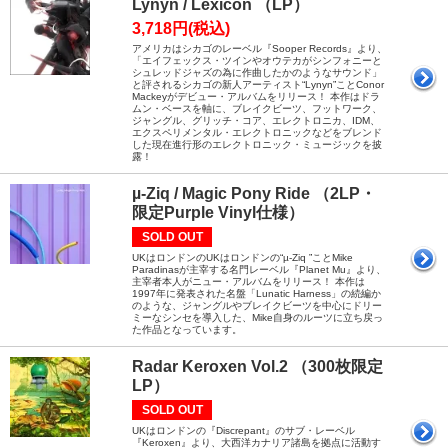
Lynyn / Lexicon （LP）
3,718円(税込)
アメリカはシカゴのレーベル『Sooper Records』より、
「エイフェックス・ツインやオウテカがシンフォニーと
シュレッドジャズの為に作曲したかのようなサウンド」
と評されるシカゴの新人アーティスト“Lynyn”ことConor
Mackeyがデビュー・アルバムをリリース！ 本作はドラ
ムン・ベースを軸に、ブレイクビーツ、フットワーク、
ジャングル、グリッチ・コア、エレクトロニカ、IDM、
エクスペリメンタル・エレクトロニックなどをブレンド
した現在進行形のエレクトロニック・ミュージックを披
露！
µ-Ziq / Magic Pony Ride （2LP・
限定Purple Vinyl仕様）
SOLD OUT
UKはロンドンのUKはロンドンの“µ-Ziq ”ことMike
Paradinasが主宰する名門レーベル『Planet Mu』より、
主宰者本人がニュー・アルバムをリリース！ 本作は
1997年に発表された名盤「Lunatic Harness」の続編か
のような、ジャングルやブレイクビーツを中心にドリー
ミーなシンセを導入した、Mike自身のルーツに立ち戻っ
た作品となっています。
Radar Keroxen Vol.2 （300枚限定
LP）
SOLD OUT
UKはロンドンの『Discrepant』のサブ・レーベル
『Keroxen』より、大西洋カナリア諸島を拠点に活動す