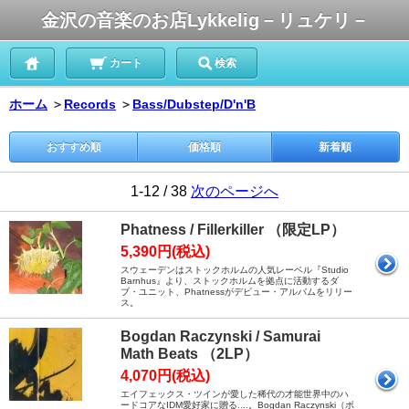
金沢の音楽のお店Lykkelig－リュケリ－
カート
検索
ホーム
＞
Records
＞
Bass/Dubstep/D'n'B
おすすめ順
価格順
新着順
1-12 / 38
次のページへ
Phatness / Fillerkiller （限定LP）
5,390円(税込)
スウェーデンはストックホルムの人気レーベル『Studio
Barnhus』より、ストックホルムを拠点に活動するダ
ブ・ユニット、Phatnessがデビュー・アルバムをリリー
ス。
Bogdan Raczynski / Samurai
Math Beats （2LP）
4,070円(税込)
エイフェックス・ツインが愛した稀代の才能世界中のハ
ードコアなIDM愛好家に贈る....。Bogdan Raczynski（ボ