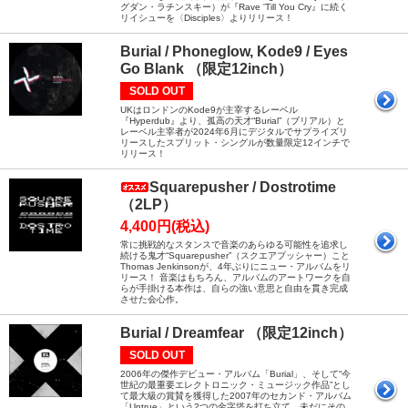
グダン・ラチンスキー）が『Rave 'Till You Cry』に続く
リイシューを〈Disciples〉よりリリース！
Burial / Phoneglow, Kode9 / Eyes
Go Blank （限定12inch）
SOLD OUT
UKはロンドンのKode9が主宰するレーベル
『Hyperdub』より、孤高の天才“Burial”（ブリアル）と
レーベル主宰者が2024年6月にデジタルでサプライズリ
リースしたスプリット・シングルが数量限定12インチで
リリース！
Squarepusher / Dostrotime
（2LP）
4,400円(税込)
常に挑戦的なスタンスで音楽のあらゆる可能性を追求し
続ける鬼才“Squarepusher”（スクエアプッシャー）こと
Thomas Jenkinsonが、4年ぶりにニュー・アルバムをリ
リース！ 音楽はもちろん、アルバムのアートワークを自
らが手掛ける本作は、自らの強い意思と自由を貫き完成
させた会心作。
Burial / Dreamfear （限定12inch）
SOLD OUT
2006年の傑作デビュー・アルバム「Burial」、そして“今
世紀の最重要エレクトロニック・ミュージック作品”とし
て最大級の賞賛を獲得した2007年のセカンド・アルバム
「Untrue」という2つの金字塔を打ち立て、未だにその