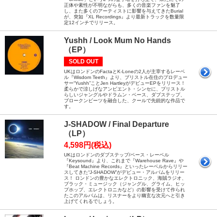
正体や素性が不明ながらも、多くの音楽ファンを魅了
し、また多くのアーティストに影響を与えてきたBurial
が、突如『XL Recordings』より最新トラックを数量限
定12インチでリリース。
Yushh / Look Mum No Hands
（EP）
SOLD OUT
UKはロンドンのFactaとK-Loneの2人が主宰するレーベ
ル『Wisdom Teeth』より、ブリストル在住のプロデュー
サー“Yushh”ことJen HartleyがデビューEPをリリース！
柔らかで涼しげなアンビエント・シンセに、ブリストル
らしいジャングルやドラムン・ベース、ダブステップ、
ブロークンビーツを融合した、クールで先鋭的な作品で
す。
J-SHADOW / Final Departure
（LP）
4,598円(税込)
UKはロンドンのダブステップ/ベース・レーベル
『Keysound』より、これまで『Warehouse Rave』や
『Beat Machine Records』といったレーベルからリリー
スしてきた“J-SHADOW”がデビュー・アルバムをリリー
ス！ ロンドンの豊かなエレクトロニック、海賊ラジオ、
ブラック・ミュージック（ジャングル、グライム、ヒッ
プホップ、エレクトロニカなど）の影響を受けて作られ
たこのアルバムは、リスナーをより幽玄な次元へと引き
上げてくれるでしょう。