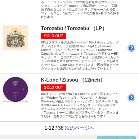
るミュージシャン/バンドの才能を紹介するのコンピレー
ション・シリーズ「Radar」の第2弾がリリース！ 実験
的で自由なエレクトロニクスやサンプルベースの音楽に
フォーカスし、4組のアーティスの楽曲を2曲づつ収録さ
れた本作。
Torozebu / Torozebu （LP）
SOLD OUT
UKはブリストルの人気レーベル『Black Acre』より、イ
タリアはトスカーナ在住のClap! Clap!ことCristiano
Crisciと、イタリア人パーカッショニストDomenico
Candelloriのコラボ・ユニット“Torozebu”がデビューEP
をリリース！ このプロジェクトは、伝統的なパーカッシ
ョンの演奏と最先端のサウンドエンジニアリングを融合
させたもの。Clap! Clap!と比べるとより民族音楽とパー
カッションを強調させた作品に仕上がっています！
K-Lone / Zissou （12inch）
SOLD OUT
UKはロンドンのFactaとK-Loneの2人が主宰するレーベ
ル『Wisdom Teeth』より、“K-Lone”ことJosiah
Gladwellが4曲入りのニュー・シングルをリリース！ 最
近のK-Loneらしいハイテックな2ステップからボッサ・
テイストのパーカッシヴなUKガラージ、そして
『Tempa』レーベル風のダブステップ～ダブ・テクノま
で収録。全曲クラブ映えするものばかりです！
1-12 / 38
次のページへ