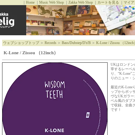
｜
Home
｜
Music Web Shop
｜
Zakka Web Shop
｜
カートを見る
｜
マイア
ウェブショップトップ
＞
Records
＞
Bass/Dubstep/D'n'B
＞
K-Lone / Zissou （12inc
K-Lone / Zissou （12inch）
UKはロンドンのF
宰するレーベル『W
り、“K-Lone”こ
りのニュー・
最近のK-Lon
ップからボッ
ヴなUKガラー
ベル風のダブ
で収録。全曲
です！