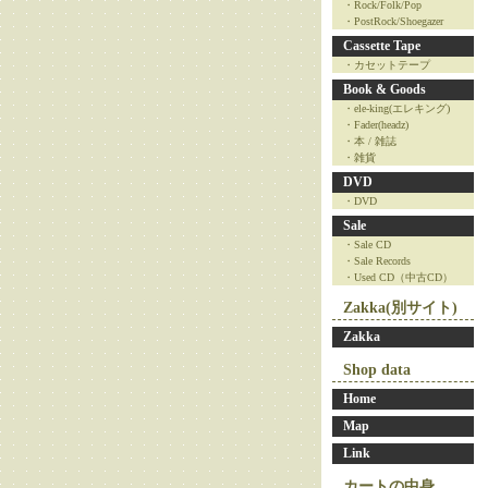
・Rock/Folk/Pop
・PostRock/Shoegazer
Cassette Tape
・カセットテープ
Book & Goods
・ele-king(エレキング)
・Fader(headz)
・本 / 雑誌
・雑貨
DVD
・DVD
Sale
・Sale CD
・Sale Records
・Used CD（中古CD）
Zakka(別サイト)
Zakka
Shop data
Home
Map
Link
カートの中身