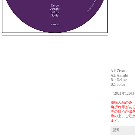
A1: Zissou
A2: Airtight
B1: Deluxe
B2: Softie
（2021年12月
※輸入品の為
角折れ等があ
等の対応が出
承の上、ご注
ます。
型番