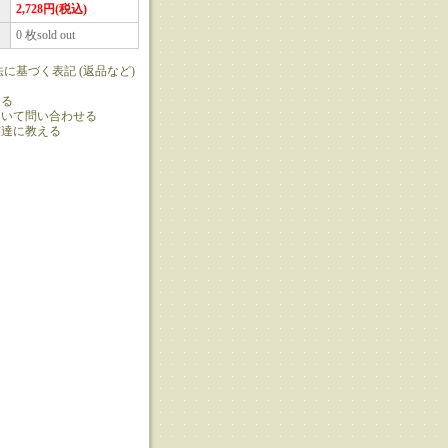
2,728円(税込)
0 枚sold out
法に基づく表記 (返品など)
ける
ついて問い合わせる
友達に教える