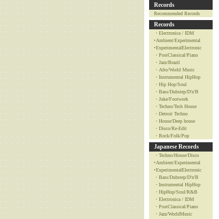
Records
Recommended Records
Records
・Electronica / IDM
‣Ambient/Experimental
‣ExperimentalElectronic
・PostClassical/Piano
・Jazz/Brazil
・Afro/World Music
・Instrumental HipHop
・Hip Hop/Soul
・Bass/Dubstep/D'n'B
・Juke/Footwork
・Techno/Tech House
・Detroit Techno
・House/Deep house
・Disco/Re-Edit
・Rock/Folk/Pop
Japanese Records
・Techno/House/Disco
‣Ambient/Experimental
‣ExperimentalElectronic
・Bass/Dubstep/D'n'B
・Instrumental HipHop
・HipHop/Soul/R&B
・Electronica / IDM
・PostClassical/Piano
・Jazz/WorldMusic