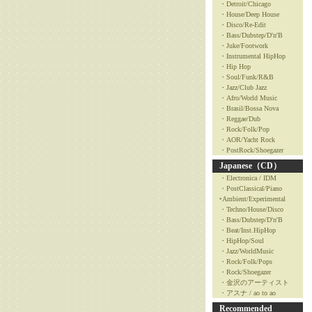
・Detroit/Chicago
・House/Deep House
・Disco/Re-Edit
・Bass/Dubstep/D'n'B
・Juke/Footwork
・Instrumental HipHop
・Hip Hop
・Soul/Funk/R&B
・Jazz/Club Jazz
・Afro/World Music
・Brasil/Bossa Nova
・Reggae/Dub
・Rock/Folk/Pop
・AOR/Yacht Rock
・PostRock/Shoegazer
Japanese（CD）
・Electronica / IDM
・PostClassical/Piano
‣Ambient/Experimental
・Techno/House/Disco
・Bass/Dubstep/D'n'B
・Beat/Inst.HipHop
・HipHop/Soul
・Jazz/WorldMusic
・Rock/Folk/Pops
・Rock/Shoegazer
・金沢のアーティスト
・アスナ / ao to ao
Recommended