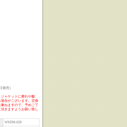
3日発売）
、ジャケットに擦れや皺、
る場合がございます。交換
来兼ねますので、予めご了
文頂きますようお願い致し
WSDM-020