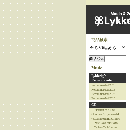
商品検索
Music
Lykkelig's
Recommended
Recommended 2026
Recommended 2025
Recommended 2024
Recommended 2023
CD
・Electronica / IDM
‣Ambient/Experimental
‣ExperimentalElectronic
・PostClassical/Piano
・Techno/Tech House