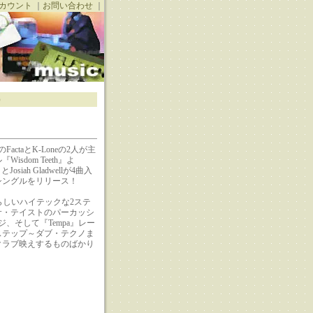
カウント
｜
お問い合わせ
｜
h）
actaとK-Loneの2人が主
isdom Teeth』よ
とJosiah Gladwellが4曲入
シングルをリリース！
eらしいハイテックな2ステ
サ・テイストのパーカッシ
ジ、そして『Tempa』レー
ステップ～ダブ・テクノま
クラブ映えするものばかり