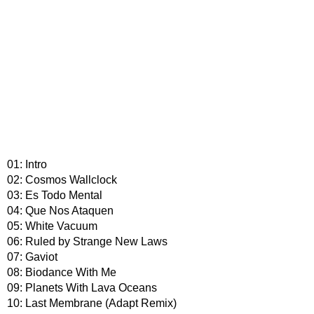
01: Intro
02: Cosmos Wallclock
03: Es Todo Mental
04: Que Nos Ataquen
05: White Vacuum
06: Ruled by Strange New Laws
07: Gaviot
08: Biodance With Me
09: Planets With Lava Oceans
10: Last Membrane (Adapt Remix)