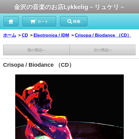
金沢の音楽のお店Lykkelig－リュケリ－
カート
検索
ホーム
＞
CD
＞
Electronica / IDM
＞
Crisopa / Biodance （CD）
前の商品へ
次の商品へ
Crisopa / Biodance （CD）