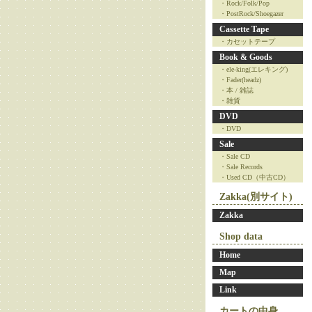
・Rock/Folk/Pop
・PostRock/Shoegazer
Cassette Tape
・カセットテープ
Book & Goods
・ele-king(エレキング)
・Fader(headz)
・本 / 雑誌
・雑貨
DVD
・DVD
Sale
・Sale CD
・Sale Records
・Used CD（中古CD）
Zakka(別サイト)
Zakka
Shop data
Home
Map
Link
カートの中身