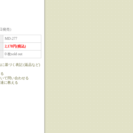
0日発売）
MD-277
2,178円(税込)
0 枚sold out
法に基づく表記 (返品など)
ける
ついて問い合わせる
友達に教える