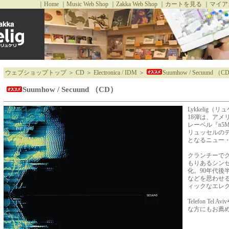
｜
Home
｜
Music Web Shop
｜
Zakka Web Shop
｜
カートを見る
｜
マイア
ウェブショップトップ
＞
CD
＞
Electronica / IDM
＞
Suumhow / Secuund （C
Suumhow / Secuund （CD）
Lykkelig（
18弾は、アメ
レーベル『n5
リュッセルのデュ
となるニュー
クランチーで
もりあるシン
化。90年代後半のI
などを思わせ
ィックなエレク
Telefon Tel 
な方にもお薦