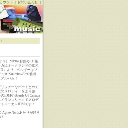
カウント
｜
お問い合わせ
｜
D）
リュケリ）2019年お薦めCD第
リカはオークランドのIDM
MD』より、ベルギーはブ
オ“Suumhow”の2作目
・アルバム！
グリッチーなビートとぬく
セのメロディーをより強
DMやBoards Of Canada
るメランコリックでメロデ
トロニカ～IDMです！
AvivやAphex Twinあたりが好き
め！！