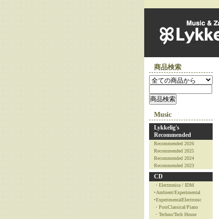
商品検索
Music
Lykkelig's
Recommended
Recommended 2026
Recommended 2025
Recommended 2024
Recommended 2023
CD
・Electronica / IDM
‣Ambient/Experimental
‣ExperimentalElectronic
・PostClassical/Piano
・Techno/Tech House