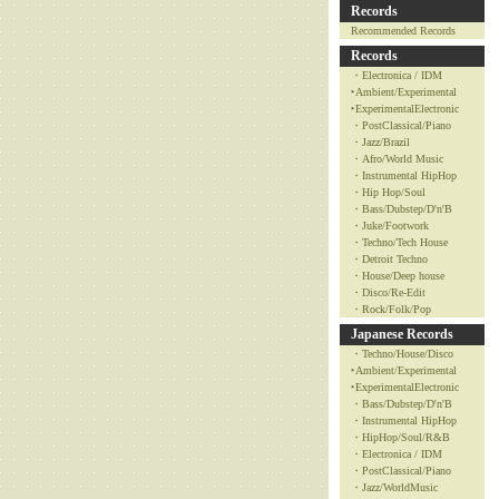
Records
Recommended Records
Records
・Electronica / IDM
‣Ambient/Experimental
‣ExperimentalElectronic
・PostClassical/Piano
・Jazz/Brazil
・Afro/World Music
・Instrumental HipHop
・Hip Hop/Soul
・Bass/Dubstep/D'n'B
・Juke/Footwork
・Techno/Tech House
・Detroit Techno
・House/Deep house
・Disco/Re-Edit
・Rock/Folk/Pop
Japanese Records
・Techno/House/Disco
‣Ambient/Experimental
‣ExperimentalElectronic
・Bass/Dubstep/D'n'B
・Instrumental HipHop
・HipHop/Soul/R&B
・Electronica / IDM
・PostClassical/Piano
・Jazz/WorldMusic