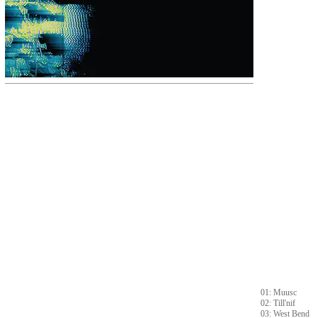
01: Muusc
02: Till'nif
03: West Bend