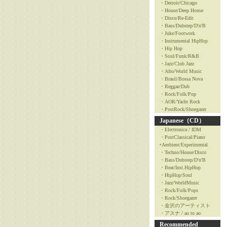
・Detroit/Chicago
・House/Deep House
・Disco/Re-Edit
・Bass/Dubstep/D'n'B
・Juke/Footwork
・Instrumental HipHop
・Hip Hop
・Soul/Funk/R&B
・Jazz/Club Jazz
・Afro/World Music
・Brasil/Bossa Nova
・Reggae/Dub
・Rock/Folk/Pop
・AOR/Yacht Rock
・PostRock/Shoegazer
Japanese（CD）
・Electronica / IDM
・PostClassical/Piano
‣Ambient/Experimental
・Techno/House/Disco
・Bass/Dubstep/D'n'B
・Beat/Inst.HipHop
・HipHop/Soul
・Jazz/WorldMusic
・Rock/Folk/Pops
・Rock/Shoegazer
・金沢のアーティスト
・アスナ / ao to ao
Recommended