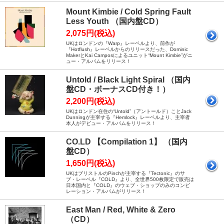
Mount Kimbie / Cold Spring Fault
Less Youth （国内盤CD）
2,075円(税込)
UKはロンドンの『Warp』レーベルより、前作が
『Hotflush』レーベルからのリリースだった、Dominic
MakerとKai Camposによるユニット“Mount Kimbie”がニ
ュー・アルバムをリリース！
Untold / Black Light Spiral （国内
盤CD・ボーナスCD付き！）
2,200円(税込)
UKはロンドン在住の“Untold”（アントールド）ことJack
Dunningが主宰する『Hemlock』レーベルより、主宰者
本人がデビュー・アルバムをリリース！
CO.LD 【Compilation 1】 （国内
盤CD）
1,650円(税込)
UKはブリストルのPinchが主宰する『Tectonic』のサ
ブ・レーベル『COLD』より、全世界500枚限定で販売は
日本国内と『COLD』のウェブ・ショップのみのコンピ
レーション・アルバムがリリース！
East Man / Red, White & Zero
（CD）