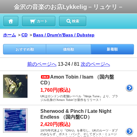
金沢の音楽のお店Lykkelig－リュケリ－
カート
検索
ホーム
＞
CD
＞
Bass / Drum'n'Bass / Dubstep
おすすめ順
価格順
新着順
前のページへ
13-24 / 81
次のページへ
Amon Tobin / Isam （国内盤
CD）
1,760円(税込)
UKはロンドンの老舗レーベル『Ninja Tune』より、ブラ
ジル出身の“Amon Tobin”が新作をリリース！
Sherwood & Pinch / Late Night
Endless （国内盤CD）
2,420円(税込)
1970年代末より『ON-U』を牽引し、UKのルーツ・ダブ
のみならず、ポスト・パンク、そしてダンス・ミュージ