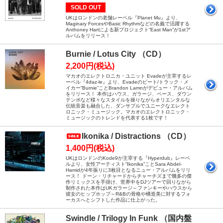
SOLD OUT
UKはロンドンの老舗レーベル『Planet Mu』より、
Maginary ForcesやBasic Rhythmなどの名義で活躍する
Anthoney Hartによる新プロジェクト“East Man”が1stア
ルバムをリリース！
Burnie / Lotus City （CD）
2,200円(税込)
マカオのエレクトロニカ・ユニット Evadeが主宰するレ
ーベル『4daz-le』より、Evadeのビート/トラック・メ
イカー“Burnie”ことBrandon Lamnがデビュー・アルバム
をリリース！ 本作はハウス、ガラージ、ベース、ダウン
テンポなど様々なスタイルを操りながらオリエンタルな
伝統音楽も融合した、ダンサブルでユニークなエレクト
ロニック・ミュージック。マカオのエレクトロニック・
ミュージックのトレンドを代表する1枚です！
Ikonika / Distractions （CD）
1,400円(税込)
UKはロンドンのKode9が主宰する『Hyperdub』レーベ
ルより、女性アーティスト“Ikonika”ことSara Abdel-
Hamidが4年振りに3枚目となるニュー・アルバムをリリ
ース！ ドーン・リチャードからチャーチズまで幾多の傑
作リミックスを手掛け、世界中をDJツアーで回りながら
制作された本作はUKガラージ～ファンキーやハウスから
彼女のヒップホップ～R&Bの骨格や構造美に対するフォ
ーカスへとシフトした作品に仕上がった。
Swindle / Trilogy In Funk （国内盤