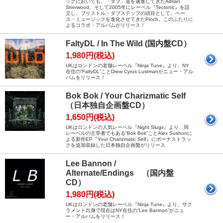
ックにおいても、「ダブ」道を邁進してきたAdrian
Sherwood。そして2005年にレーベル『Tectonic』を設
立し、ブリストル・ダブステップの頭目として、ベー
ス・ミュージックを進化させてきたPinch。このふたりに
よるコラボ・アルバムがリリース！
FaltyDL / In The Wild (国内盤CD）
1,980円(税込)
UKはロンドンの老舗レーベル『Ninja Tune』より、NY
在住の“FaltyDL”ことDrew Cyrus Lustmanがニュー・アル
バムをリリース！
Bok Bok / Your Charizmatic Self
（日本独自企画盤CD）
1,650円(税込)
UKはロンドンの人気レーベル『Night Slugs』より、同
レーベルの主宰者でもある“Bok Bok”ことAlex Sushonに
よる新作EP『Your Charizmatic Self』にボーナストラッ
クを追加収録した日本独自企画盤がリリース
Lee Bannon /
Alternate/Endings （国内盤
CD）
1,980円(税込)
UKはロンドンの老舗レーベル『Ninja Tune』より、サク
ラメント出身で現在はNY在住の“Lee Bannon”がニュ
ー・アルバムをリリース！