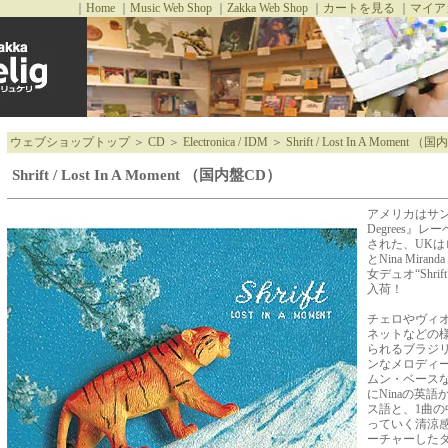
｜
Home
｜
Music Web Shop
｜
Zakka Web Shop
｜
カートを見る
｜
マイア
ウェブショップトップ
＞
CD
＞
Electronica / IDM
＞
Shrift / Lost In A Moment 
Shrift / Lost In A Moment （国内盤CD）
アメリカはサン
Degrees』
された、UKはロンド
とNina Miran
女デュオ“Shr
入荷！
チェロやヴィ
ネットなどの
られるブラジ
ンなメロディ
ムン・ベース
にNinaの英
ス語と、1曲
っていく清涼
ーチャーしたダ