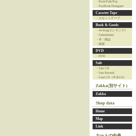
・Rock/Folk/Pop
・PostRock/Shoegazer
Cassette Tape
・カセットテープ
Book & Goods
・ele-king(エレキング)
・Fader(headz)
・本 / 雑誌
・雑貨
DVD
・DVD
Sale
・Sale CD
・Sale Records
・Used CD（中古CD）
Zakka(別サイト)
Zakka
Shop data
Home
Map
Link
カートの中身