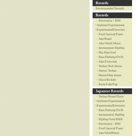
Records
Recommended Records
Records
・Electronica / IDM
‣Ambient/Experimental
‣ExperimentalElectronic
・PostClassical/Piano
・Jazz/Brazil
・Afro/World Music
・Instrumental HipHop
・Hip Hop/Soul
・Bass/Dubstep/D'n'B
・Juke/Footwork
・Techno/Tech House
・Detroit Techno
・House/Deep house
・Disco/Re-Edit
・Rock/Folk/Pop
Japanese Records
・Techno/House/Disco
‣Ambient/Experimental
‣ExperimentalElectronic
・Bass/Dubstep/D'n'B
・Instrumental HipHop
・HipHop/Soul/R&B
・Electronica / IDM
・PostClassical/Piano
・Jazz/WorldMusic