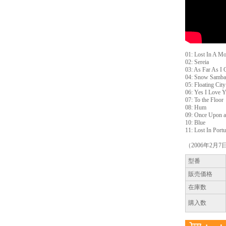
01: Lost In A M
02: Sereia
03: As Far As I 
04: Snow Samba
05: Floating City
06: Yes I Love 
07: To the Floor
08: Hum
09: Once Upon 
10: Blue
11: Lost In Port
（2006年2月
型番
販売価格
在庫数
購入数