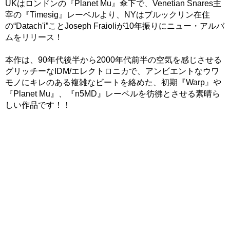
UKはロンドンの『Planet Mu』傘下で、Venetian Snares主
宰の『Timesig』レーベルより、NYはブルックリン在住
の“Datach'i”ことJoseph Fraioliが10年振りにニュー・アルバ
ムをリリース！
本作は、90年代後半から2000年代前半の空気を感じさせる
グリッチーなIDM/エレクトロニカで、アンビエントなウワ
モノにキレのある複雑なビートを絡めた、初期『Warp』や
『Planet Mu』、『n5MD』レーベルを彷彿とさせる素晴ら
しい作品です！！