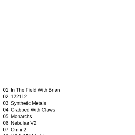
01: In The Field With Brian
02: 122112
03: Synthetic Metals
04: Grabbed With Claws
05: Monarchs
06: Nebulae V2
07: Omni 2