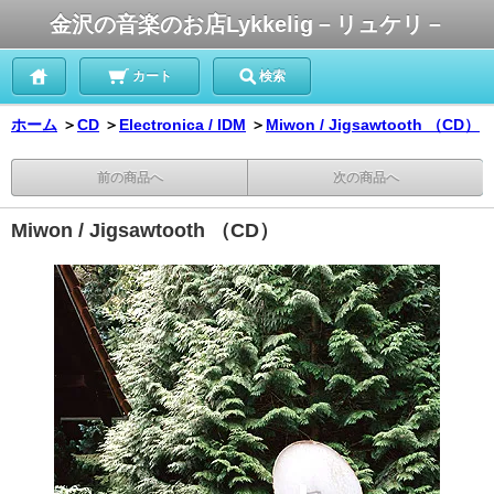
金沢の音楽のお店Lykkelig－リュケリ－
カート
検索
ホーム
＞
CD
＞
Electronica / IDM
＞
Miwon / Jigsawtooth （CD）
前の商品へ
次の商品へ
Miwon / Jigsawtooth （CD）