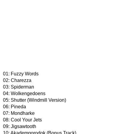
01: Fuzzy Words
02: Charezza
03: Spiderman
04: Wolkengedoens
05: Shutter (Windmill Version)
06: Pineda
07: Mondharke
08: Cool Your Jets
09: Jigsawtooth
10: Akademgorodok (Bonus Track)