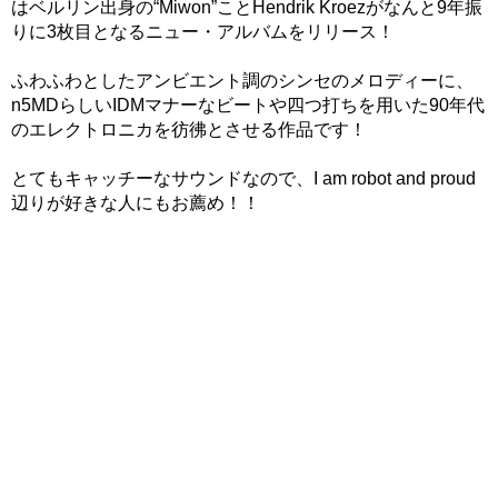
はベルリン出身の“Miwon”ことHendrik Kroezがなんと9年振
りに3枚目となるニュー・アルバムをリリース！
ふわふわとしたアンビエント調のシンセのメロディーに、
n5MDらしいIDMマナーなビートや四つ打ちを用いた90年代
のエレクトロニカを彷彿とさせる作品です！
とてもキャッチーなサウンドなので、I am robot and proud
辺りが好きな人にもお薦め！！