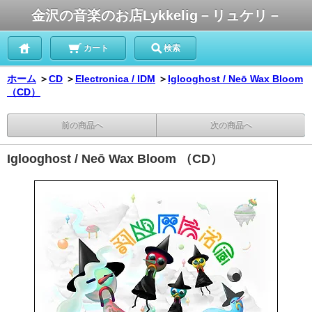
金沢の音楽のお店Lykkelig－リュケリ－
カート
検索
ホーム
＞
CD
＞
Electronica / IDM
＞
Iglooghost / Neō Wax Bloom
（CD）
前の商品へ
次の商品へ
Iglooghost / Neō Wax Bloom （CD）