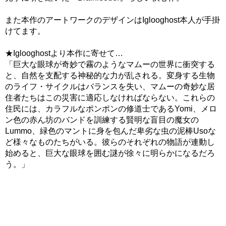
また本作のアートワークのデザインはIglooghost本人が手掛
けてます。
★Iglooghostより本作に寄せて…
「巨大な眼球が奇妙で霧のようなマムーの世界に衝突する
と、自然を支配する神秘的な力が乱される。変身する生物
のライフ・サイクルはバランスを失い、マムーの奇妙な居
住者たちはこの災害に適応しなければならない。これらの
住民には、カラフルなポンポンの修道士であるYomi、メロ
ン色の赤ん坊のバンドを訓練する賢明な盲目の魔女の
Lummo、緑色のマントに身を包んだ卑劣な虫の泥棒Usoな
ど様々なものたちがいる。彼らのそれぞれの物語が連動し
始めると、巨大な眼球を囲む謎が徐々に明らかになるだろ
う。」