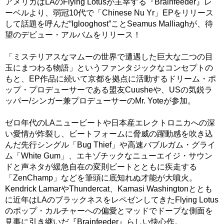
アメリカはLAのFlying Lotusが主宰する『Brainfeeder』レ
ーベルより、弱冠10代で「Chinese Nu Yr」EPをリリース
して話題を呼んだ“Iglooghost”ことSeamus Malliaghが、待
望のデビュー・アルバムをリリース！
「ミステリアスなマムーの世界で遭遇した巨大な二つの目
玉にまつわる物語」というファンタジックなコンセプトの
もと、EP作品に続いて京都を拠点に活動するドリーム・ポ
ップ・プロデューサーである盟友Cuusheや、USの気鋭ラ
ッパー/シンガー兼プロデューサーのMr. Yoteが参加。
ゼロ年代のLAニュービートや日本産エレクトロニカへの深
い愛情が炸裂し、ビートフォームに脅威の躍動感を吹き込
んだ先行シングル「Bug Thief」や高速バブルガム・グライ
ム「White Gum」、エキゾチックなニューエイジ・サウン
ドと声ネタが緩急自在の変則ビートとともに疾走する
「ZenChamp」などを筆頭に底知れぬ才能が大噴火。
Kendrick LamarやThundercat、Kamasi Washingtonととも
に近年はLAのブラックネスをレペゼンしてきたFlying Lotus
のポップ・カルチャーへの偏愛とマッドでドープな側面を
見事に引き継いだ『Brainfeeder』らしい快心作。