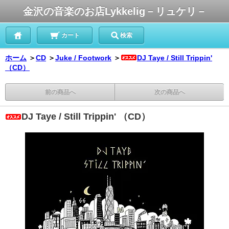
金沢の音楽のお店Lykkelig－リュケリ－
カート
検索
ホーム
＞
CD
＞
Juke / Footwork
＞
DJ Taye / Still Trippin'
（CD）
前の商品へ
次の商品へ
DJ Taye / Still Trippin' （CD）