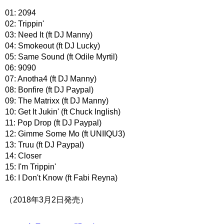
01: 2094
02: Trippin'
03: Need It (ft DJ Manny)
04: Smokeout (ft DJ Lucky)
05: Same Sound (ft Odile Myrtil)
06: 9090
07: Anotha4 (ft DJ Manny)
08: Bonfire (ft DJ Paypal)
09: The Matrixx (ft DJ Manny)
10: Get It Jukin' (ft Chuck Inglish)
11: Pop Drop (ft DJ Paypal)
12: Gimme Some Mo (ft UNIIQU3)
13: Truu (ft DJ Paypal)
14: Closer
15: I'm Trippin'
16: I Don't Know (ft Fabi Reyna)
（2018年3月2日発売）