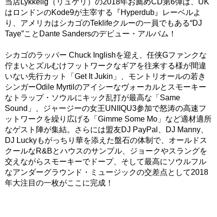
当店Lykkelig（リュケリ）の2018年お薦めCD第6弾は、UK
はロンドンのKode9が主宰する『Hyperdub』レーベルよ
り、アメリカはシカゴのTeklifeクルーの一員でもある“DJ
Taye”ことDante Sandersのデビュー・アルバム！
シカゴのラッパー Chuck Inglishを迎え、任侠Gファンクな
佇まいとズルむけフットワークなギアを往来する様が間違
いない先行カット「Get It Jukin」、モントリオールの若き
シンガーOdile Myrtilのアイシーなヴォーカルとスモーキー
なトラップ・ソウルにキック乱打が最高な「Same
Sound」、ジャージーの女王UNIIQU3参加で怒涛の高速フ
ットワークを繰り広げる「Gimme Some Mo」など適材適所
なゲスト陣が集結。さらには盟友DJ PayPal、DJ Manny、
DJ Luckyもがっちり華を添えた盤石の体制で、オールドス
クールなR&Bとハウスのサンプル、ジョークやスラングを
交えながらスモーキーでドープ、そして最高にソウルフル
なアンダーグラウンド・ミュージックの交差点として2018
年大注目の一枚がここに完成！