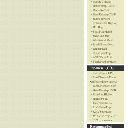
・Detroit/Chicago
・House/Deep House
・Disco/Re-Edit
・Bass/Dubstep/D'n'B
・Juke/Footwork
・Instrumental HipHop
・Hip Hop
・Soul/Funk/R&B
・Jazz/Club Jazz
・Afro/World Music
・Brasil/Bossa Nova
・Reggae/Dub
・Rock/Folk/Pop
・AOR/Yacht Rock
・PostRock/Shoegazer
Japanese（CD）
・Electronica / IDM
・PostClassical/Piano
‣Ambient/Experimental
・Techno/House/Disco
・Bass/Dubstep/D'n'B
・Beat/Inst.HipHop
・HipHop/Soul
・Jazz/WorldMusic
・Rock/Folk/Pops
・Rock/Shoegazer
・金沢のアーティスト
・アスナ / ao to ao
Recommended