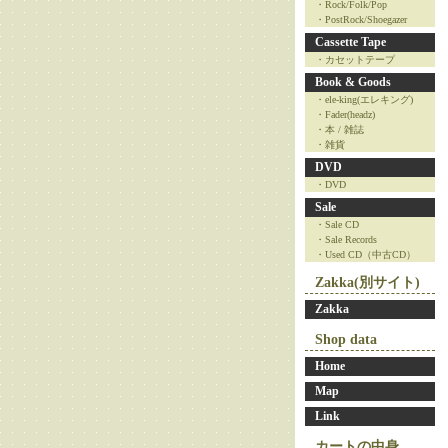
・Rock/Folk/Pop
・PostRock/Shoegazer
Cassette Tape
・カセットテープ
Book & Goods
・ele-king(エレキング)
・Fader(headz)
・本 / 雑誌
・雑貨
DVD
・DVD
Sale
・Sale CD
・Sale Records
・Used CD（中古CD）
Zakka(別サイト)
Zakka
Shop data
Home
Map
Link
カートの中身