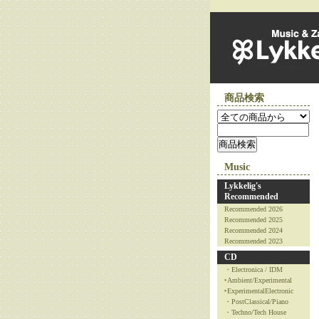
商品検索
Music
Lykkelig's
Recommended
Recommended 2026
Recommended 2025
Recommended 2024
Recommended 2023
CD
・Electronica / IDM
‣Ambient/Experimental
‣ExperimentalElectronic
・PostClassical/Piano
・Techno/Tech House