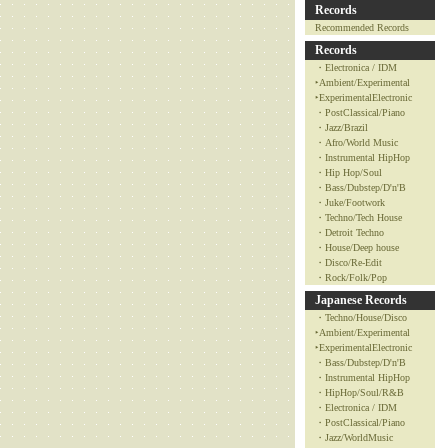
Records
Recommended Records
Records
・Electronica / IDM
‣Ambient/Experimental
‣ExperimentalElectronic
・PostClassical/Piano
・Jazz/Brazil
・Afro/World Music
・Instrumental HipHop
・Hip Hop/Soul
・Bass/Dubstep/D'n'B
・Juke/Footwork
・Techno/Tech House
・Detroit Techno
・House/Deep house
・Disco/Re-Edit
・Rock/Folk/Pop
Japanese Records
・Techno/House/Disco
‣Ambient/Experimental
‣ExperimentalElectronic
・Bass/Dubstep/D'n'B
・Instrumental HipHop
・HipHop/Soul/R&B
・Electronica / IDM
・PostClassical/Piano
・Jazz/WorldMusic