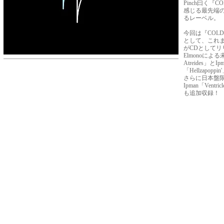
Pinch曰く『
感じる最先端
るレーベル。
今回は『COL
として、これ
がCDとしてリ
Elmonoによる
Atreides」と
「Hellzapop
さらに日本盤
Ipman「Ventric
も追加収録！