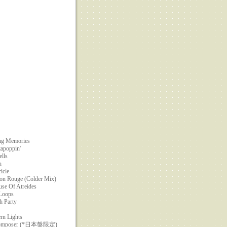
ing Memories
zapoppin'
ells
n
icle
ton Rouge (Colder Mix)
use Of Atreides
 Loops
h Party
ern Lights
ecomposer (*日本盤限定)