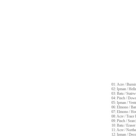
01: Acre / Burn
02: Ipman / Hell
03: Batu / Stairw
04: Pinch / Dow
05: Ipman / Ventr
06: Elmono / Ba
07: Elmono / Ho
08: Acre / Trace
09: Pinch / Searc
10: Batu / Eraser
11: Acre / North
12: Ipman / D