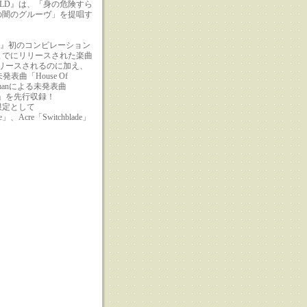
COLD』は、「身の危険すら
の闇のグルーヴ」を提唱す
D』初のコンピレーション
までにリリースされた楽曲
リースされるのに加え、
未発表曲「House Of
Ipmanによる未発表曲
pin'」を先行収録！
限定として
le」、Acre「Switchblade」