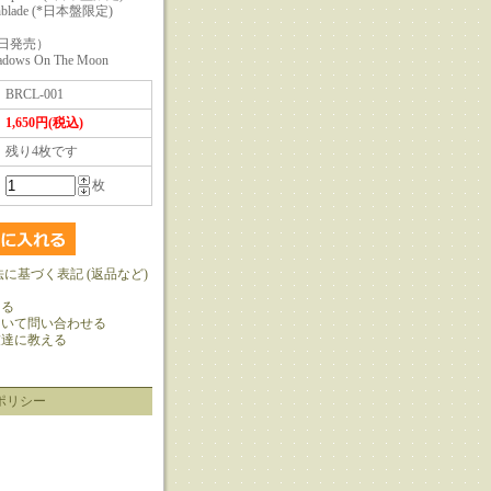
itchblade (*日本盤限定)
4日発売）
hadows On The Moon
BRCL-001
1,650円(税込)
残り4枚です
枚
法に基づく表記 (返品など)
ける
ついて問い合わせる
友達に教える
ポリシー