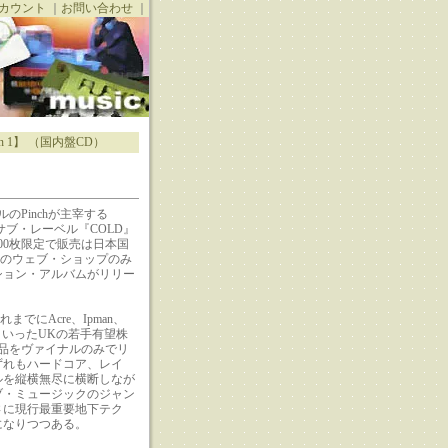
カウント
｜
お問い合わせ
｜
tion 1】 （国内盤CD）
のPinchが主宰する
』のサブ・レーベル『COLD』
00枚限定で販売は日本国
』のウェブ・ショップのみ
ション・アルバムがリリー
までにAcre、Ipman、
atuといったUKの若手有望株
作品をヴァイナルのみでリ
ずれもハードコア、レイ
ルを縦横無尽に横断しなが
ブ・ミュージックのジャン
さに現行最重要地下テク
になりつつある。