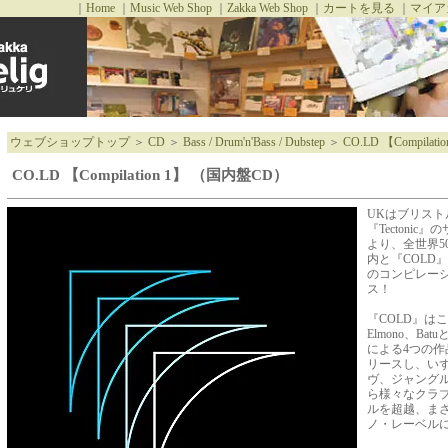
｜
Home
｜
Music Web Shop
｜
Zakka Web Shop
｜
カートを見る
｜
マイア
ウェブショップトップ
＞
CD
＞
Bass / Drum'n'Bass / Dubstep
＞
CO.LD 【Compila
CO.LD 【Compilation 1】 （国内盤CD）
UKはブリストル
『Tectonic
より、全世界5
内と『COLD
のコンピレー
ス！
『COLD』はこれ
Elmono、B
による4つの
リースし、い
ヴ、ジャング
ら様々なクラ
ルを超越、ま
ノ・レーベル