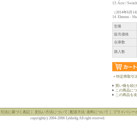
13: Acre / Sw
（2014年6月1
14. Elmono - S
型番
販売価格
在庫数
購入数
» 特定商取引
買い物を続
この商品に
この商品を
取引法に基づく表記
｜
支払い方法について
|
配送方法･送料について
｜
プライバシー
copyright(c) 2004-2006 Lykkelig All right reserved.