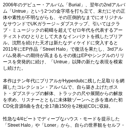
2006年のデビュー・アルバム「Burial」、翌年の2ndアルバ
ム「Untrue」という2つの金字塔を打ち立て、未だにその正
体や素性が不明ながらも、その圧倒的なまでにオリジナル
なサウンドでUKガラージ～ダブステップ、引いてはクラ
ブ・ミュージックの範疇を超えてゼロ年代を代表するアー
ティストのひとりとして大きなインパクトを残したブリア
ル。沈黙を続けた天才は新たなディケイドに突入すると
2011年にEP作品「Street Halo」で復活を果たし、3rdアル
バム発表への期待が高まるもその後はEPやシングルのリリ
ースを突発的に続け、「Untrue」以降の新たな表現を模索
し続けた。
本作はテン年代にブリアルがHyperdubに残した足取りを網
羅したコレクション・アルバムで、自ら築き上げたポス
ト・ダブステップの解体、トラックの尺や展開からの解放
を求め、リスナーとともに未体験ゾーンへと歩を進めた初
CD化音源6曲を含む全17曲150分を2枚組CDに収録。
性急な4/4ビートでディープなハウス・モードを提示した
「Street Halo」や「Loner」から、自らの世界観をセルフ・