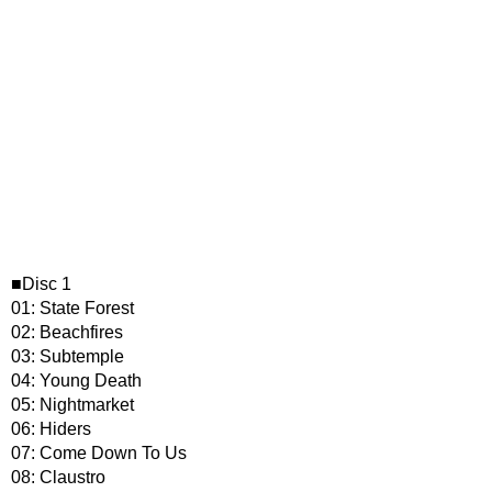
■Disc 1
01: State Forest
02: Beachfires
03: Subtemple
04: Young Death
05: Nightmarket
06: Hiders
07: Come Down To Us
08: Claustro