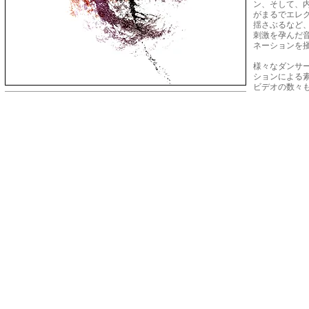
ン、そして、
がまるでエレ
揺さぶるなど
刺激を孕んだ
ネーションを
様々なダンサ
ションによる
ビデオの数々