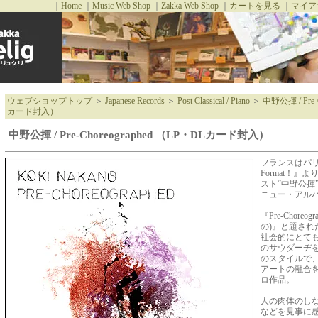
｜
Home
｜
Music Web Shop
｜
Zakka Web Shop
｜
カートを見る
｜
マイア
ウェブショップトップ
＞
Japanese Records
＞
Post Classical / Piano
＞
中野公揮 / Pre-
カード封入）
中野公揮 / Pre-Choreographed （LP・DLカード封入）
フランスはパリ
Format！
スト“中野公揮
ニュー・アル
『Pre-Chore
の)』と題され
社会的にとて
のサウダーヂを
のスタイルで
アートの融合
ロ作品。
人の肉体のし
などを見事に