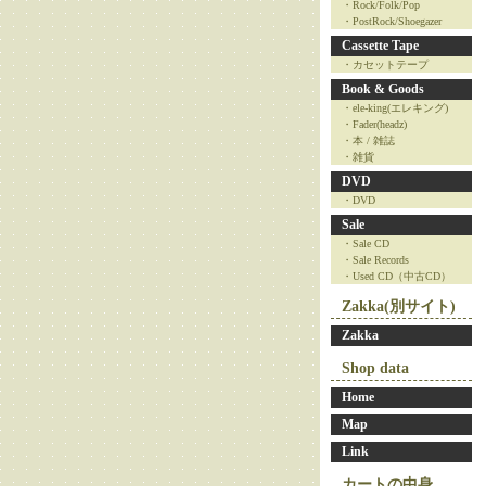
・Rock/Folk/Pop
・PostRock/Shoegazer
Cassette Tape
・カセットテープ
Book & Goods
・ele-king(エレキング)
・Fader(headz)
・本 / 雑誌
・雑貨
DVD
・DVD
Sale
・Sale CD
・Sale Records
・Used CD（中古CD）
Zakka(別サイト)
Zakka
Shop data
Home
Map
Link
カートの中身