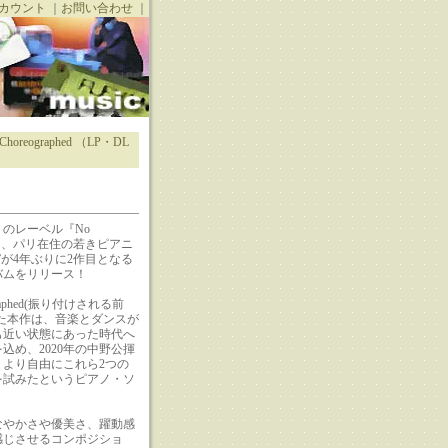
カウント
｜
お問い合わせ
｜
Choreographed （LP・DL
のレーベル『No
』より、パリ在住の若きピアニ
”が4年ぶりに2作目となる
バムをリリース！
ographed(振り付けされる前
た本作は、音楽とダンスが
も近い状態にあった時代へ
込め、2020年の中野公揮
、より自由にこれら2つの
を試みたというピアノ・ソ
なやかさや優美さ、躍動感
感じさせるコンポジショ