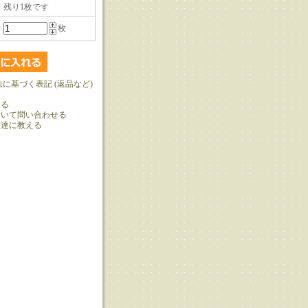
残り1枚です
枚
法に基づく表記 (返品など)
ける
ついて問い合わせる
友達に教える