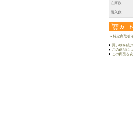
在庫数
購入数
» 特定商取引
買い物を続
この商品に
この商品を