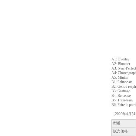
A1: Overlay
A2: Bloomer
A3: Near-Perfect
A4: Choreograp
A5: Minim
B1: Palinopsia
B2: Genou respir
B3: Graftage
B4: Berceuse
B5: Train-train
B6: Faire le poiri
（2020年4月2
型番
販売価格