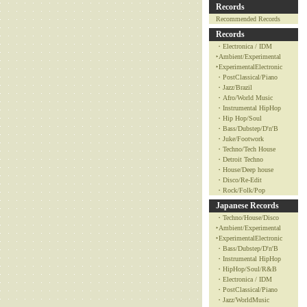
Records
Recommended Records
Records
・Electronica / IDM
‣Ambient/Experimental
‣ExperimentalElectronic
・PostClassical/Piano
・Jazz/Brazil
・Afro/World Music
・Instrumental HipHop
・Hip Hop/Soul
・Bass/Dubstep/D'n'B
・Juke/Footwork
・Techno/Tech House
・Detroit Techno
・House/Deep house
・Disco/Re-Edit
・Rock/Folk/Pop
Japanese Records
・Techno/House/Disco
‣Ambient/Experimental
‣ExperimentalElectronic
・Bass/Dubstep/D'n'B
・Instrumental HipHop
・HipHop/Soul/R&B
・Electronica / IDM
・PostClassical/Piano
・Jazz/WorldMusic