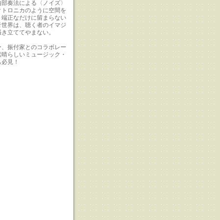
内部奏法による〈ノイズ〉
クトロニカのように空間を
、端正なだけに留まらない
音世界は、聴く者のイマジ
掻き立ててやまない。
ー、振付家とのコラボレー
素晴らしいミュージック・
も必見！