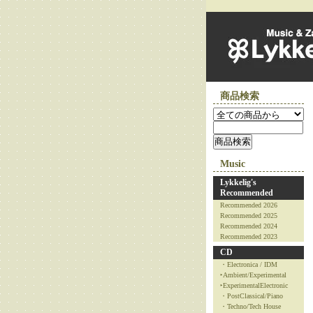
商品検索
Music
Lykkelig's
Recommended
Recommended 2026
Recommended 2025
Recommended 2024
Recommended 2023
CD
・Electronica / IDM
‣Ambient/Experimental
‣ExperimentalElectronic
・PostClassical/Piano
・Techno/Tech House