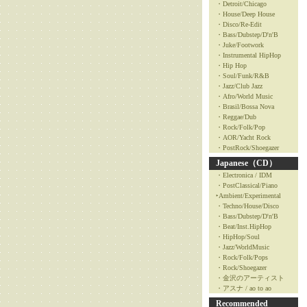
・Detroit/Chicago
・House/Deep House
・Disco/Re-Edit
・Bass/Dubstep/D'n'B
・Juke/Footwork
・Instrumental HipHop
・Hip Hop
・Soul/Funk/R&B
・Jazz/Club Jazz
・Afro/World Music
・Brasil/Bossa Nova
・Reggae/Dub
・Rock/Folk/Pop
・AOR/Yacht Rock
・PostRock/Shoegazer
Japanese（CD）
・Electronica / IDM
・PostClassical/Piano
‣Ambient/Experimental
・Techno/House/Disco
・Bass/Dubstep/D'n'B
・Beat/Inst.HipHop
・HipHop/Soul
・Jazz/WorldMusic
・Rock/Folk/Pops
・Rock/Shoegazer
・金沢のアーティスト
・アスナ / ao to ao
Recommended