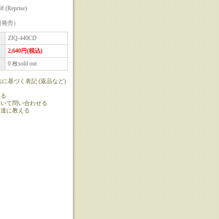
lf (Reprise)
8日発売）
ZIQ-440CD
2,640円(税込)
0 枚sold out
法に基づく表記 (返品など)
ける
ついて問い合わせる
友達に教える