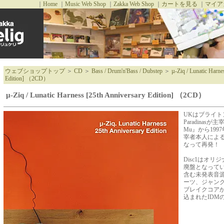
｜
Home
｜
Music Web Shop
｜
Zakka Web Shop
｜
カートを見る
｜
マイア
ウェブショップトップ
＞
CD
＞
Bass / Drum'n'Bass / Dubstep
＞
µ-Ziq / Lunatic Harne
Edition] （2CD）
µ-Ziq / Lunatic Harness [25th Anniversary Edition] （2CD）
UKはブライトン在
Paradinasが
Mu』から19
宰者本人による
なって再発！
Disc1はオリジ
廃盤となっていた「B
含む未発表音源
ーツ、ジャン
ブレイクコア
込まれたIDM