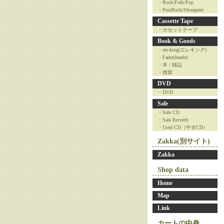
・Rock/Folk/Pop
・PostRock/Shoegazer
Cassette Tape
・カセットテープ
Book & Goods
・ele-king(エレキング)
・Fader(headz)
・本 / 雑誌
・雑貨
DVD
・DVD
Sale
・Sale CD
・Sale Records
・Used CD（中古CD）
Zakka(別サイト)
Zakka
Shop data
Home
Map
Link
カートの中身