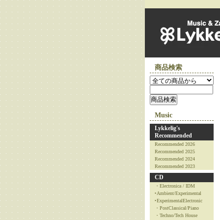
商品検索
Music
Lykkelig's
Recommended
Recommended 2026
Recommended 2025
Recommended 2024
Recommended 2023
CD
・Electronica / IDM
‣Ambient/Experimental
‣ExperimentalElectronic
・PostClassical/Piano
・Techno/Tech House