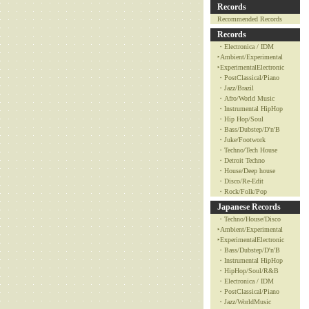
Records
Recommended Records
Records
・Electronica / IDM
‣Ambient/Experimental
‣ExperimentalElectronic
・PostClassical/Piano
・Jazz/Brazil
・Afro/World Music
・Instrumental HipHop
・Hip Hop/Soul
・Bass/Dubstep/D'n'B
・Juke/Footwork
・Techno/Tech House
・Detroit Techno
・House/Deep house
・Disco/Re-Edit
・Rock/Folk/Pop
Japanese Records
・Techno/House/Disco
‣Ambient/Experimental
‣ExperimentalElectronic
・Bass/Dubstep/D'n'B
・Instrumental HipHop
・HipHop/Soul/R&B
・Electronica / IDM
・PostClassical/Piano
・Jazz/WorldMusic