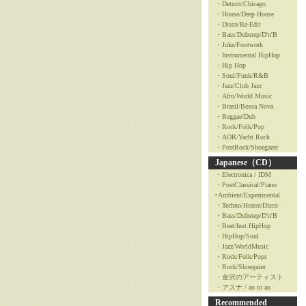
・Detroit/Chicago
・House/Deep House
・Disco/Re-Edit
・Bass/Dubstep/D'n'B
・Juke/Footwork
・Instrumental HipHop
・Hip Hop
・Soul/Funk/R&B
・Jazz/Club Jazz
・Afro/World Music
・Brasil/Bossa Nova
・Reggae/Dub
・Rock/Folk/Pop
・AOR/Yacht Rock
・PostRock/Shoegazer
Japanese（CD）
・Electronica / IDM
・PostClassical/Piano
‣Ambient/Experimental
・Techno/House/Disco
・Bass/Dubstep/D'n'B
・Beat/Inst.HipHop
・HipHop/Soul
・Jazz/WorldMusic
・Rock/Folk/Pops
・Rock/Shoegazer
・金沢のアーティスト
・アスナ / ao to ao
Recommended