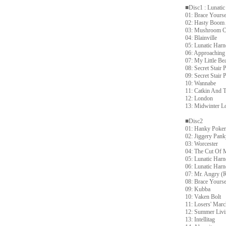
■Disc1 : Lunatic
01: Brace Yourse
02: Hasty Boom 
03: Mushroom 
04: Blainville
05: Lunatic Harn
06: Approaching
07: My Little Bea
08: Secret Stair P
09: Secret Stair P
10: Wannabe
11: Catkin And T
12: London
13: Midwinter L
■Disc2
01: Hanky Poke
02: Jiggery Pank
03: Worcester
04: The Cut Of 
05: Lunatic Harn
06: Lunatic Harn
07: Mr. Angry (
08: Brace Yourse
09: Kubba
10: Vaken Bolt
11: Losers' Marc
12: Summer Livi
13: Intellitag