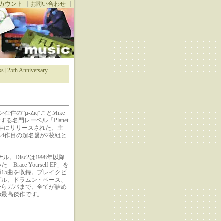
カウント
｜
お問い合わせ
｜
ss [25th Anniversary
住の“µ-Ziq”ことMike
主宰する名門レーベル『Planet
97年にリリースされた、主
4作目の超名盤が2枚組と
ナル。Disc2は1998年以降
race Yourself EP」を
15曲を収録。ブレイクビ
グル、ドラムン・ベース、
からガバまで、全てが詰め
の最高傑作です。