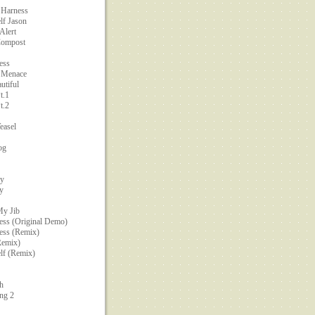
 Harness
lf Jason
Alert
Compost
ess
 Menace
utiful
t.1
t.2
easel
og
ry
y
My Jib
ess (Original Demo)
ess (Remix)
Remix)
lf (Remix)
h
ng 2