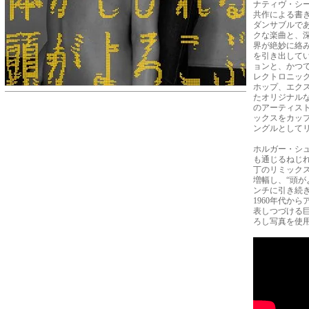
ナティヴ・シ
共作による書
ダンサブルで
クな楽曲と、
界が絶妙に絡
を引き出して
ョンと、かつ
レクトロニッ
ホップ、エク
たオリジナル
のアーティス
ックスをカッ
ングルとして
ホルガー・シューカ
も通じるねじ
丁のリミック
増幅し、“頭が
ンチに引き続
1960年代か
表しつづける
ろし写真を使