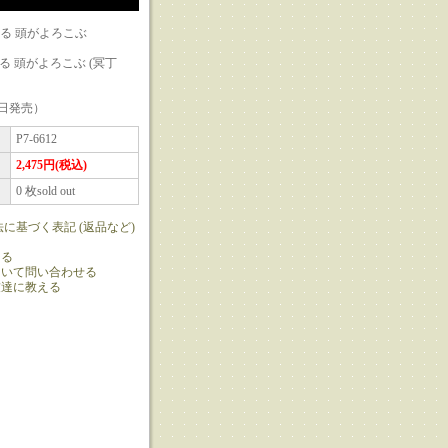
れる 頭がよろこぶ
れる 頭がよろこぶ (冥丁
7日発売）
P7-6612
2,475円(税込)
0 枚sold out
法に基づく表記 (返品など)
ける
ついて問い合わせる
友達に教える