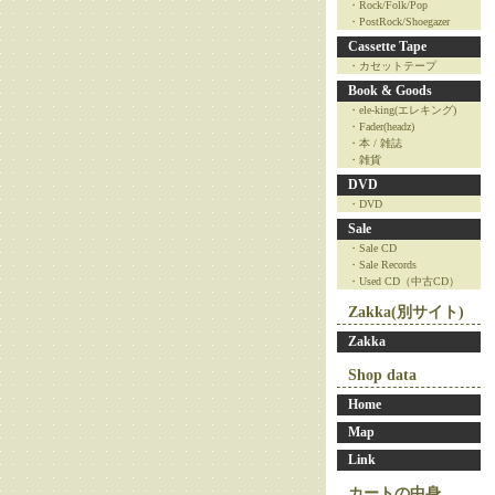
・Rock/Folk/Pop
・PostRock/Shoegazer
Cassette Tape
・カセットテープ
Book & Goods
・ele-king(エレキング)
・Fader(headz)
・本 / 雑誌
・雑貨
DVD
・DVD
Sale
・Sale CD
・Sale Records
・Used CD（中古CD）
Zakka(別サイト)
Zakka
Shop data
Home
Map
Link
カートの中身