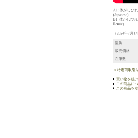
A1: 体がしび
(Japanese)
B1: 体がしび
Remix)
（2024年7月1
型番
販売価格
在庫数
» 特定商取引
買い物を続
この商品に
この商品を