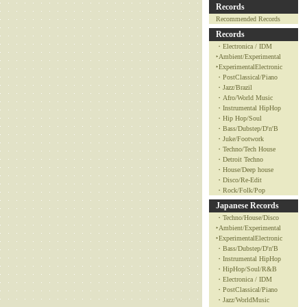
Records
Recommended Records
Records
・Electronica / IDM
‣Ambient/Experimental
‣ExperimentalElectronic
・PostClassical/Piano
・Jazz/Brazil
・Afro/World Music
・Instrumental HipHop
・Hip Hop/Soul
・Bass/Dubstep/D'n'B
・Juke/Footwork
・Techno/Tech House
・Detroit Techno
・House/Deep house
・Disco/Re-Edit
・Rock/Folk/Pop
Japanese Records
・Techno/House/Disco
‣Ambient/Experimental
‣ExperimentalElectronic
・Bass/Dubstep/D'n'B
・Instrumental HipHop
・HipHop/Soul/R&B
・Electronica / IDM
・PostClassical/Piano
・Jazz/WorldMusic