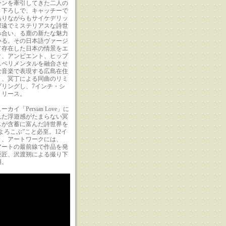
ーンを牽引してきた二人の
き下ろしで、キャッチーで
ありながらもサイケデリッ
深遠でミステリアスな詩世
み合い、る鹿の新たな魅力
いる。その日本語ヴァージ
て存在した日本の情景をエ
ク、アンビエント、ヒップ
スペリメンタルを融合させ
な音楽で表現する広島在住
ト、冥丁による同曲のリミ
プリングし、7インチ・シ
リリース。
イ「Persian Love」に
れた浮遊感がたまらない冥
スが含蓄に富んだ詩世界を
よろこぶ”こと必至。12イ
き、アートワークには、
らアートの最前線で作品を発
巨匠、沢渡朔による撮り下
用。