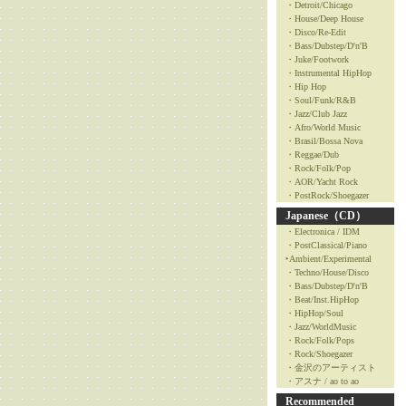
・Detroit/Chicago
・House/Deep House
・Disco/Re-Edit
・Bass/Dubstep/D'n'B
・Juke/Footwork
・Instrumental HipHop
・Hip Hop
・Soul/Funk/R&B
・Jazz/Club Jazz
・Afro/World Music
・Brasil/Bossa Nova
・Reggae/Dub
・Rock/Folk/Pop
・AOR/Yacht Rock
・PostRock/Shoegazer
Japanese（CD）
・Electronica / IDM
・PostClassical/Piano
‣Ambient/Experimental
・Techno/House/Disco
・Bass/Dubstep/D'n'B
・Beat/Inst.HipHop
・HipHop/Soul
・Jazz/WorldMusic
・Rock/Folk/Pops
・Rock/Shoegazer
・金沢のアーティスト
・アスナ / ao to ao
Recommended