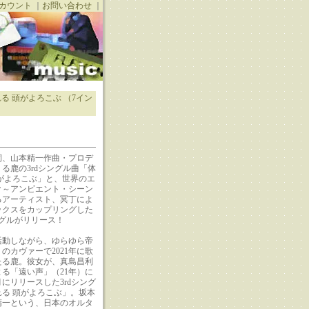
カウント
｜
お問い合わせ
｜
れる 頭がよろこぶ （7イン
詞、山本精一作曲・プロデ
る鹿の3rdシングル曲「体
がよろこぶ」と、世界のエ
ク～アンビエント・シーン
るアーティスト、冥丁によ
ックスをカップリングした
グルがリリース！
活動しながら、ゆらゆら帝
のカヴァーで2021年に歌
たる鹿。彼女が、真島昌利
る「遠い声」（21年）に
月にリリースした3rdシング
る 頭がよろこぶ」。坂本
精一という、日本のオルタ