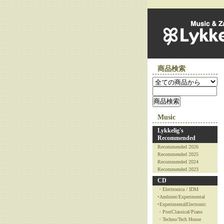
商品検索
Music
Lykkelig's
Recommended
Recommended 2026
Recommended 2025
Recommended 2024
Recommended 2023
CD
・Electronica / IDM
‣Ambient/Experimental
‣ExperimentalElectronic
・PostClassical/Piano
・Techno/Tech House