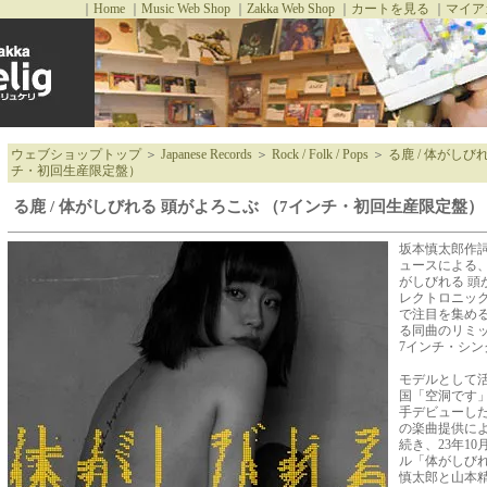
｜
Home
｜
Music Web Shop
｜
Zakka Web Shop
｜
カートを見る
｜
マイア
ウェブショップトップ
＞
Japanese Records
＞
Rock / Folk / Pops
＞
る鹿 / 体がしび
チ・初回生産限定盤）
る鹿 / 体がしびれる 頭がよろこぶ （7インチ・初回生産限定盤）
坂本慎太郎作
ュースによる、
がしびれる 頭
レクトロニッ
で注目を集め
る同曲のリミ
7インチ・シン
モデルとして
国「空洞です」
手デビューし
の楽曲提供によ
続き、23年10
ル「体がしびれ
慎太郎と山本