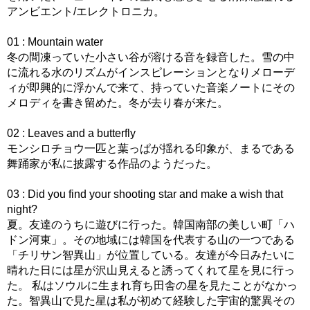
アンビエント/エレクトロニカ。
01 : Mountain water
冬の間凍っていた小さい谷が溶ける音を録音した。雪の中
に流れる水のリズムがインスピレーションとなりメローデ
ィが即興的に浮かんで来て、持っていた音楽ノートにその
メロディを書き留めた。冬が去り春が来た。
02 : Leaves and a butterfly
モンシロチョウ一匹と葉っぱが揺れる印象が、まるである
舞踊家が私に披露する作品のようだった。
03 : Did you find your shooting star and make a wish that
night?
夏。友達のうちに遊びに行った。韓国南部の美しい町「ハ
ドン河東」。その地域には韓国を代表する山の一つである
「チリサン智異山」が位置している。友達が今日みたいに
晴れた日には星が沢山見えると誘ってくれて星を見に行っ
た。 私はソウルに生まれ育ち田舎の星を見たことがなかっ
た。智異山で見た星は私が初めて経験した宇宙的驚異その