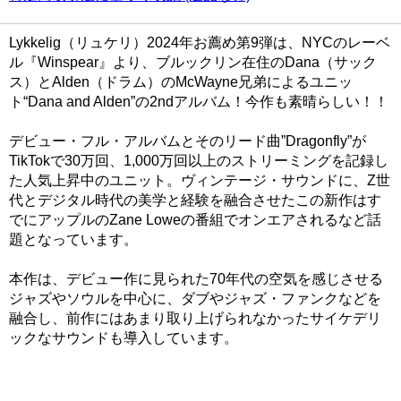
Lykkelig（リュケリ）2024年お薦め第9弾は、NYCのレーベ
ル『Winspear』より、ブルックリン在住のDana（サック
ス）とAlden（ドラム）のMcWayne兄弟によるユニッ
ト“Dana and Alden”の2ndアルバム！今作も素晴らしい！！
デビュー・フル・アルバムとそのリード曲”Dragonfly”が
TikTokで30万回、1,000万回以上のストリーミングを記録し
た人気上昇中のユニット。ヴィンテージ・サウンドに、Z世
代とデジタル時代の美学と経験を融合させたこの新作はす
でにアップルのZane Loweの番組でオンエアされるなど話
題となっています。
本作は、デビュー作に見られた70年代の空気を感じさせる
ジャズやソウルを中心に、ダブやジャズ・ファンクなどを
融合し、前作にはあまり取り上げられなかったサイケデリ
ックなサウンドも導入しています。