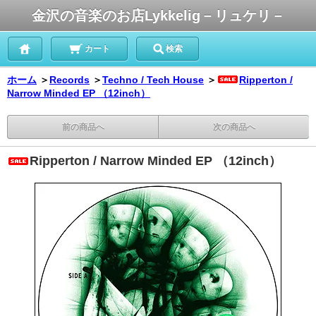
金沢の音楽のお店Lykkelig－リュケリ－
カート
検索
ホーム
＞
Records
＞
Techno / Tech House
＞
Ripperton /
Narrow Minded EP （12inch）
前の商品へ
次の商品へ
Ripperton / Narrow Minded EP （12inch）