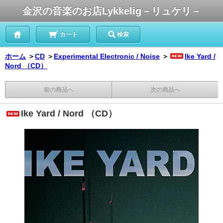
金沢の音楽のお店Lykkelig－リュケリ－
カート
検索
ホーム
＞
CD
＞
Experimental Electronic / Noise
＞
Ike Yard /
Nord （CD）
前の商品へ
次の商品へ
Ike Yard / Nord （CD）