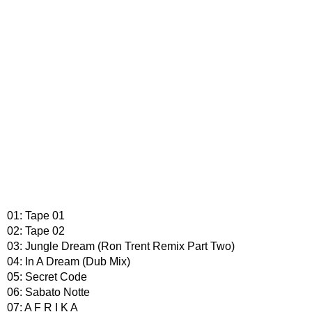
01: Tape 01
02: Tape 02
03: Jungle Dream (Ron Trent Remix Part Two)
04: In A Dream (Dub Mix)
05: Secret Code
06: Sabato Notte
07: A F R I K A